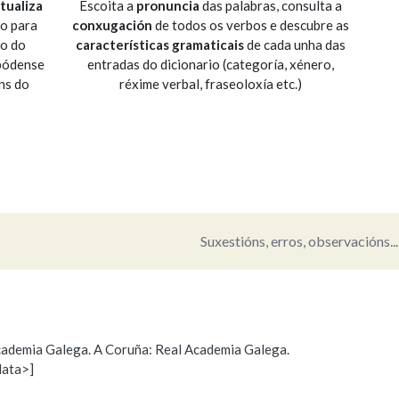
tualiza
Escoita a
pronuncia
das palabras, consulta a
io para
conxugación
de todos os verbos e descubre as
Pertence a
so do
características gramaticais
de cada unha das
 pódense
entradas do dicionario (categoría, xénero,
ns do
réxime verbal, fraseoloxía etc.)
AXUDA NA BUSCA
LIMPAR
BUSCA
Suxestións, erros, observacións...
 Academia Galega. A Coruña: Real Academia Galega.
data>]
s