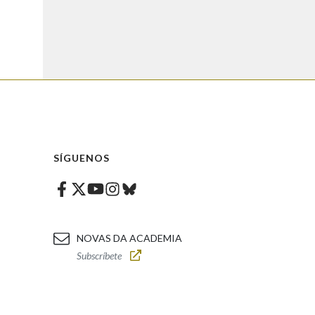
SÍGUENOS
Facebook
Twitter
Instagram
Bluesky
Youtube
NOVAS DA ACADEMIA
Subscríbete