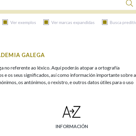
Ver exemplos
Ver marcas expandidas
Busca prediti
BUSCAR NO CONTIDO
ADEMIA GALEGA
Nas definicións
ga no referente ao léxico. Aquí poderás atopar a ortografía
s e os seus significados, así como información importante sobre a
ónimos, os antónimos, o rexistro, e outros datos útiles para o uso
Nos exemplos
Na fraseoloxía
INFORMACIÓN