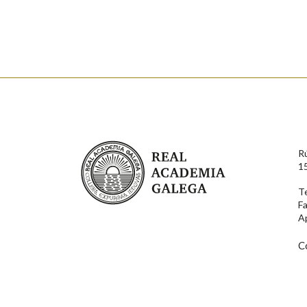
Enderezo electrónico
Comentario
Real Academia Galega
R
1
T
F
En cumprimento da normativa vixente en materia de P
A
aqueles usuarios que faciliten o seu correo electrónico
serán obxecto de tratamento automatizado de carácter 
usuarios poderán exercer o seu dereito de acceso, rect
C
connosco.
Lin e acepto as condicións da política de 