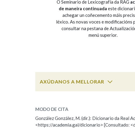
O Seminario de Lexicografía da RAG
ac
de maneira continuada
este dicionar
Marcas gramaticais
achegar un coñecemento máis preci
léxico. As novas voces e modificacións
consultar na pestana de Actualizació
menú superior.
AXÚDANOS A MELLORAR
ESCOLLE UNHA OPCIÓN:
MODO DE CITA
Observación
Falta unha voz
González González, M. (dir.): Dicionario da Real
<https://academia.gal/dicionario> [Consultado: <
Nome
Apelido