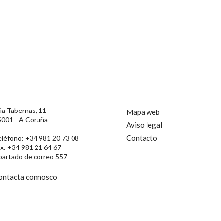
úa Tabernas, 11
Mapa web
5001 - A Coruña
Aviso legal
Contacto
eléfono: +34 981 20 73 08
ax: +34 981 21 64 67
rotección de Datos de Carácter Persoal, a Real Academia Galega informa a
partado de correo 557
, así como calquera outra información de carácter persoal, que estes datos
confidencial e incorporados aos seus ficheiros informáticos. Así mesmo, os
ificación, oposición e cancelación dos seus datos poñéndose en contacto
ontacta connosco
privacidade