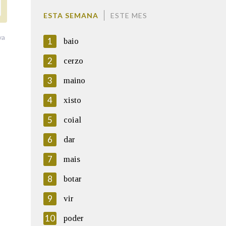
ESTA SEMANA
ESTE MES
va
1
baio
2
cerzo
3
maino
4
xisto
5
coial
6
dar
7
mais
8
botar
9
vir
10
poder