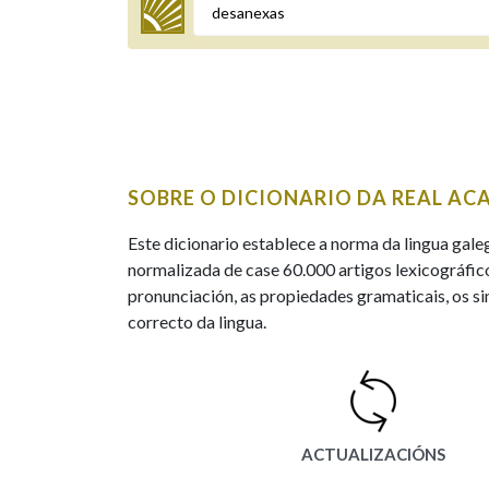
Termo a buscar
BUSCAR NOS LEMAS
SOBRE O DICIONARIO DA REAL AC
Comeza por
Este dicionario establece a norma da lingua gale
normalizada de case 60.000 artigos lexicográfico
pronunciación, as propiedades gramaticais, os sin
Remata por
correcto da lingua.
Contén
ACTUALIZACIÓNS
OUTRAS OPCIÓNS DE BUSCA