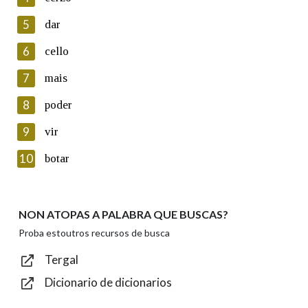
5
Lin e acepto as condicións da política de
dar
privacidade
6
cello
Introduce o código que aparece na imaxe:
7
mais
8
poder
9
vir
Texto de verificación
10
botar
NON ATOPAS A PALABRA QUE BUSCAS?
Enviar
Proba estoutros recursos de busca
Tergal
Dicionario de dicionarios