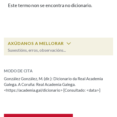
IDENTIDADE CORPORATIVA
Facebook
Twitter
Youtube
Instagram
Bluesky
Este termo non se encontra no dicionario.
BUSCAR NOS LEMAS
FIGURAS HOMENAXEADAS
MARCIAL DEL ADALID
HISTORIA
Comeza por
CASA-MUSEO EMILIA PARDO
BAZÁN
60 ANOS DLG
PRIMAVERA DAS LETRAS
Remata por
PORTAL DAS PALABRAS
AXÚDANOS A MELLORAR
Suxestións, erros, observacións...
Contén
ESCOLLE UNHA OPCIÓN:
MODO DE CITA
Observación
Falta unha voz
González González, M. (dir.): Dicionario da Real Academia
BUSCAR NO CONTIDO
Galega. A Coruña: Real Academia Galega.
Nome
<https://academia.gal/dicionario> [Consultado: <data>]
Nas definicións
Apelidos
Nos exemplos