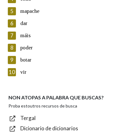
5
Lin e acepto as condicións da política de
mapache
privacidade
6
dar
Introduce o código que aparece na imaxe:
7
máis
8
poder
9
botar
Texto de verificación
10
vir
NON ATOPAS A PALABRA QUE BUSCAS?
Enviar
Proba estoutros recursos de busca
Tergal
Dicionario de dicionarios