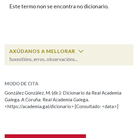
IDENTIDADE CORPORATIVA
Facebook
Twitter
Youtube
Instagram
Bluesky
Este termo non se encontra no dicionario.
BUSCAR NOS LEMAS
FIGURAS HOMENAXEADAS
MARCIAL DEL ADALID
HISTORIA
Comeza por
CASA-MUSEO EMILIA PARDO
BAZÁN
60 ANOS DLG
PRIMAVERA DAS LETRAS
Remata por
PORTAL DAS PALABRAS
AXÚDANOS A MELLORAR
Suxestións, erros, observacións...
Contén
ESCOLLE UNHA OPCIÓN:
MODO DE CITA
Observación
Falta unha voz
González González, M. (dir.): Dicionario da Real Academia
BUSCAR NO CONTIDO
Galega. A Coruña: Real Academia Galega.
Nome
<https://academia.gal/dicionario> [Consultado: <data>]
Nas definicións
Apelidos
Nos exemplos