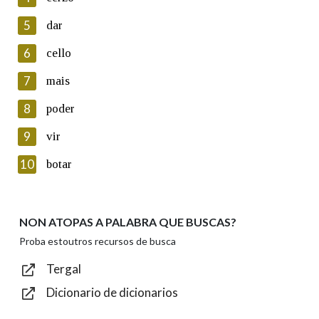
5
Lin e acepto as condicións da política de
dar
privacidade
6
cello
Introduce o código que aparece na imaxe:
7
mais
8
poder
9
vir
Texto de verificación
10
botar
NON ATOPAS A PALABRA QUE BUSCAS?
Enviar
Proba estoutros recursos de busca
Tergal
Dicionario de dicionarios