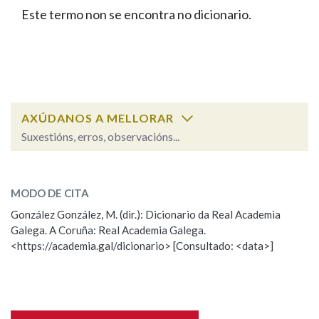
IDENTIDADE CORPORATIVA
Facebook
Twitter
Youtube
Instagram
Bluesky
Este termo non se encontra no dicionario.
BUSCAR NOS LEMAS
FIGURAS HOMENAXEADAS
MARCIAL DEL ADALID
HISTORIA
Comeza por
CASA-MUSEO EMILIA PARDO
BAZÁN
60 ANOS DLG
PRIMAVERA DAS LETRAS
Remata por
PORTAL DAS PALABRAS
AXÚDANOS A MELLORAR
Suxestións, erros, observacións...
Contén
ESCOLLE UNHA OPCIÓN:
MODO DE CITA
Observación
Falta unha voz
González González, M. (dir.): Dicionario da Real Academia
BUSCAR NO CONTIDO
Galega. A Coruña: Real Academia Galega.
Nome
<https://academia.gal/dicionario> [Consultado: <data>]
Nas definicións
Apelidos
Nos exemplos