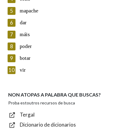
5
Lin e acepto as condicións da política de
mapache
privacidade
6
dar
Introduce o código que aparece na imaxe:
7
máis
8
poder
9
botar
Texto de verificación
10
vir
NON ATOPAS A PALABRA QUE BUSCAS?
Enviar
Proba estoutros recursos de busca
Tergal
Dicionario de dicionarios