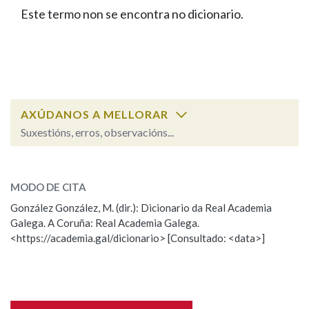
IDENTIDADE CORPORATIVA
Facebook
Twitter
Youtube
Instagram
Bluesky
Este termo non se encontra no dicionario.
BUSCAR NOS LEMAS
FIGURAS HOMENAXEADAS
MARCIAL DEL ADALID
HISTORIA
Comeza por
CASA-MUSEO EMILIA PARDO
BAZÁN
60 ANOS DLG
PRIMAVERA DAS LETRAS
Remata por
PORTAL DAS PALABRAS
AXÚDANOS A MELLORAR
Suxestións, erros, observacións...
Contén
ESCOLLE UNHA OPCIÓN:
MODO DE CITA
Observación
Falta unha voz
González González, M. (dir.): Dicionario da Real Academia
BUSCAR NO CONTIDO
Galega. A Coruña: Real Academia Galega.
Nome
<https://academia.gal/dicionario> [Consultado: <data>]
Nas definicións
Apelidos
Nos exemplos