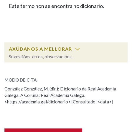
IDENTIDADE CORPORATIVA
Facebook
Twitter
Youtube
Instagram
Bluesky
Este termo non se encontra no dicionario.
BUSCAR NOS LEMAS
FIGURAS HOMENAXEADAS
MARCIAL DEL ADALID
HISTORIA
Comeza por
CASA-MUSEO EMILIA PARDO
BAZÁN
60 ANOS DLG
PRIMAVERA DAS LETRAS
Remata por
PORTAL DAS PALABRAS
AXÚDANOS A MELLORAR
Suxestións, erros, observacións...
Contén
ESCOLLE UNHA OPCIÓN:
MODO DE CITA
Observación
Falta unha voz
González González, M. (dir.): Dicionario da Real Academia
BUSCAR NO CONTIDO
Galega. A Coruña: Real Academia Galega.
Nome
<https://academia.gal/dicionario> [Consultado: <data>]
Nas definicións
Apelidos
Nos exemplos