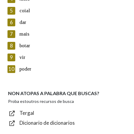
5
Lin e acepto as condicións da política de
coial
privacidade
6
dar
Introduce o código que aparece na imaxe:
7
mais
8
botar
9
vir
Texto de verificación
10
poder
NON ATOPAS A PALABRA QUE BUSCAS?
Enviar
Proba estoutros recursos de busca
Tergal
Dicionario de dicionarios