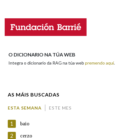
Falta unha voz
Nome
Apelidos
O DICIONARIO NA TÚA WEB
Integra o dicionario da RAG na túa web
premendo aquí
.
Enderezo electrónico
AS MÁIS BUSCADAS
Comentario
ESTA SEMANA
ESTE MES
1
baio
2
cerzo