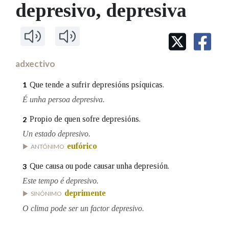
IDENTIDADE CORPORATIVA
depresivo
, depresiva
Facebook
Twitter
Youtube
Instagram
Bluesky
BUSCAR NOS LEMAS
FIGURAS HOMENAXEADAS
MARCIAL DEL ADALID
HISTORIA
Comeza por
CASA-MUSEO EMILIA PARDO
BAZÁN
60 ANOS DLG
PRIMAVERA DAS LETRAS
adxectivo
Remata por
PORTAL DAS PALABRAS
Que tende a sufrir depresións psíquicas.
1
É unha persoa depresiva.
Contén
Propio de quen sofre depresións.
2
Un estado depresivo.
eufórico
ANTÓNIMO
BUSCAR NO CONTIDO
Que causa ou pode causar unha depresión.
3
Nas definicións
Este tempo é depresivo.
deprimente
SINÓNIMO
O clima pode ser un factor depresivo.
Nos exemplos