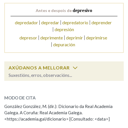
Antes e despois de
depresivo
Na fraseoloxía
depredador
depredar
depredatorio
deprender
depresión
depresor
deprimente
deprimir
deprimirse
OUTRAS OPCIÓNS DE BUSCA
depuración
Marcas gramaticais
AXÚDANOS A MELLORAR
Suxestións, erros, observacións...
Pertence a
depresivo
SOBRE A PALABRA:
MODO DE CITA
LIMPAR
BUSCA
ESCOLLE UNHA OPCIÓN:
González González, M. (dir.): Dicionario da Real Academia
Galega. A Coruña: Real Academia Galega.
Observación
Hai un erro na palabra
<https://academia.gal/dicionario> [Consultado: <data>]
Propoño mellorar a definición
Actualización