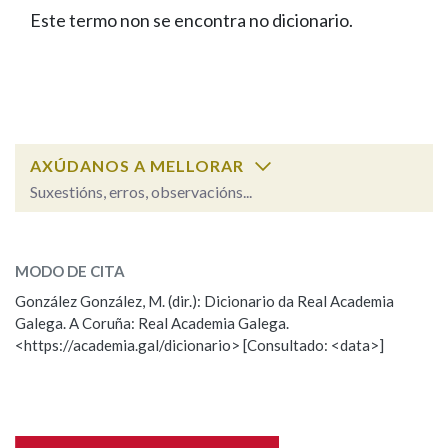
IDENTIDADE CORPORATIVA
Facebook
Twitter
Youtube
Instagram
Bluesky
Este termo non se encontra no dicionario.
BUSCAR NOS LEMAS
FIGURAS HOMENAXEADAS
MARCIAL DEL ADALID
HISTORIA
Comeza por
CASA-MUSEO EMILIA PARDO
BAZÁN
60 ANOS DLG
PRIMAVERA DAS LETRAS
Remata por
PORTAL DAS PALABRAS
AXÚDANOS A MELLORAR
Suxestións, erros, observacións...
Contén
ESCOLLE UNHA OPCIÓN:
MODO DE CITA
Observación
Falta unha voz
González González, M. (dir.): Dicionario da Real Academia
BUSCAR NO CONTIDO
Galega. A Coruña: Real Academia Galega.
Nome
<https://academia.gal/dicionario> [Consultado: <data>]
Nas definicións
Apelidos
Nos exemplos