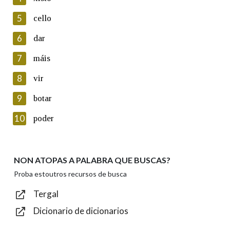
5
Lin e acepto as condicións da política de
cello
privacidade
6
dar
Introduce o código que aparece na imaxe:
7
máis
8
vir
9
botar
Texto de verificación
10
poder
NON ATOPAS A PALABRA QUE BUSCAS?
Enviar
Proba estoutros recursos de busca
Tergal
Dicionario de dicionarios