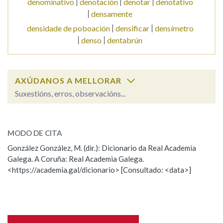
denominativo
denotación
denotar
denotativo
densamente
densidade de poboación
densificar
densímetro
Na fraseoloxía
denso
dentabrún
OUTRAS OPCIÓNS DE BUSCA
AXÚDANOS A MELLORAR
Suxestións, erros, observacións...
Marcas gramaticais
densidade
SOBRE A PALABRA:
Pertence a
MODO DE CITA
ESCOLLE UNHA OPCIÓN:
González González, M. (dir.): Dicionario da Real Academia
Galega. A Coruña: Real Academia Galega.
Observación
Hai un erro na palabra
<https://academia.gal/dicionario> [Consultado: <data>]
LIMPAR
BUSCA
Propoño mellorar a definición
Actualización
Falta unha voz