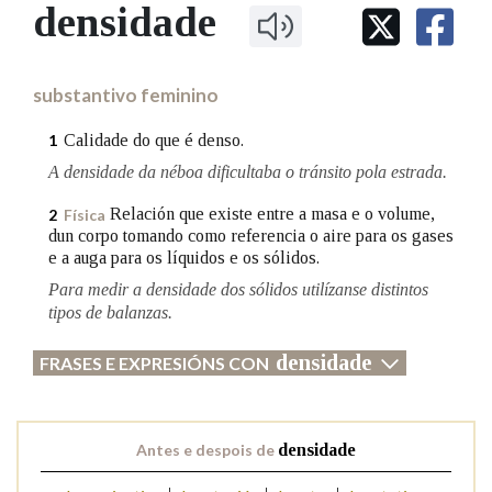
IDENTIDADE CORPORATIVA
densidade
Facebook
Twitter
Youtube
Instagram
Bluesky
BUSCAR NOS LEMAS
FIGURAS HOMENAXEADAS
MARCIAL DEL ADALID
HISTORIA
Comeza por
CASA-MUSEO EMILIA PARDO
substantivo feminino
BAZÁN
60 ANOS DLG
PRIMAVERA DAS LETRAS
Calidade do que é denso.
1
Remata por
PORTAL DAS PALABRAS
A densidade da néboa dificultaba o tránsito pola estrada.
Relación que existe entre a masa e o volume,
2
Física
dun corpo tomando como referencia o aire para os gases
Contén
e a auga para os líquidos e os sólidos.
Para medir a densidade dos sólidos utilízanse distintos
tipos de balanzas.
BUSCAR NO CONTIDO
densidade
FRASES E EXPRESIÓNS CON
Nas definicións
Antes e despois de
densidade
Nos exemplos