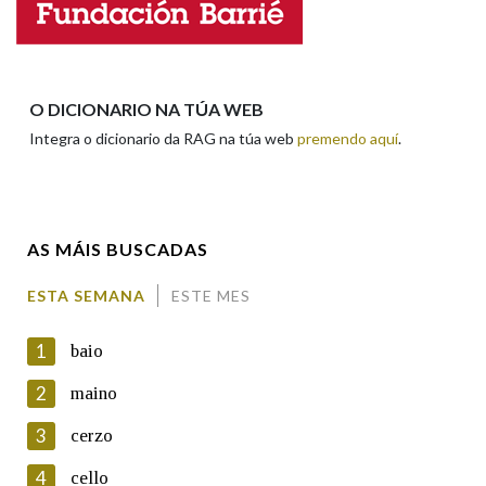
Nome
Apelidos
O DICIONARIO NA TÚA WEB
Integra o dicionario da RAG na túa web
premendo aquí
.
Enderezo electrónico
AS MÁIS BUSCADAS
Comentario
ESTA SEMANA
ESTE MES
1
baio
2
maino
3
cerzo
En cumprimento da normativa vixente en materia de
Protección de Datos de Carácter Persoal, a Real Academia
4
cello