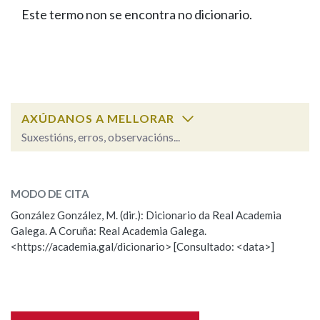
IDENTIDADE CORPORATIVA
Facebook
Twitter
Youtube
Instagram
Bluesky
Este termo non se encontra no dicionario.
BUSCAR NOS LEMAS
FIGURAS HOMENAXEADAS
MARCIAL DEL ADALID
HISTORIA
Comeza por
CASA-MUSEO EMILIA PARDO
BAZÁN
60 ANOS DLG
PRIMAVERA DAS LETRAS
Remata por
PORTAL DAS PALABRAS
AXÚDANOS A MELLORAR
Suxestións, erros, observacións...
Contén
ESCOLLE UNHA OPCIÓN:
MODO DE CITA
Observación
Falta unha voz
González González, M. (dir.): Dicionario da Real Academia
BUSCAR NO CONTIDO
Galega. A Coruña: Real Academia Galega.
Nome
<https://academia.gal/dicionario> [Consultado: <data>]
Nas definicións
Apelidos
Nos exemplos