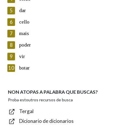
5
Lin e acepto as condicións da política de
dar
privacidade
6
cello
Introduce o código que aparece na imaxe:
7
mais
8
poder
9
vir
Texto de verificación
10
botar
NON ATOPAS A PALABRA QUE BUSCAS?
Enviar
Proba estoutros recursos de busca
Tergal
Dicionario de dicionarios