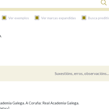
Ver exemplos
Ver marcas expandidas
Busca prediti
.
BUSCAR NO CONTIDO
Nas definicións
Nos exemplos
Suxestións, erros, observacións...
Na fraseoloxía
 Academia Galega. A Coruña: Real Academia Galega.
data>]