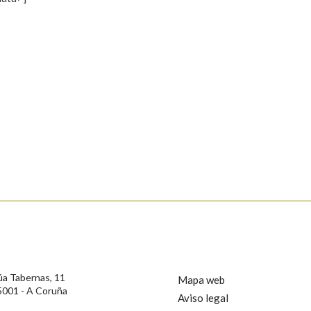
s
Pertence a
AXUDA NA BUSCA
LIMPAR
BUSCA
rotección de Datos de Carácter Persoal, a Real Academia Galega informa a
, así como calquera outra información de carácter persoal, que estes datos
confidencial e incorporados aos seus ficheiros informáticos. Así mesmo, os
ificación, oposición e cancelación dos seus datos poñéndose en contacto
úa Tabernas, 11
Mapa web
5001 - A Coruña
Aviso legal
privacidade