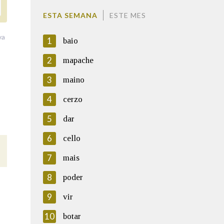
ESTA SEMANA
ESTE MES
va
1
baio
2
mapache
3
maino
4
cerzo
5
dar
6
cello
7
mais
8
poder
9
vir
10
botar