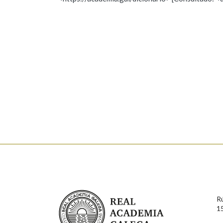
Nome
Apelido
Marcas gramaticais
Enderezo electrónico
Comentario
En cumprimento da normativa vixente en materia de P
aqueles usuarios que faciliten o seu correo electrónico
serán obxecto de tratamento automatizado de carácter 
Real Academia Galega
usuarios poderán exercer o seu dereito de acceso, rect
R
connosco.
1
Lin e acepto as condicións da política de 