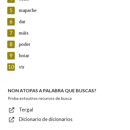
5
Lin e acepto as condicións da política de
mapache
privacidade
6
dar
Introduce o código que aparece na imaxe:
7
máis
8
poder
9
botar
Texto de verificación
10
vir
NON ATOPAS A PALABRA QUE BUSCAS?
Enviar
Proba estoutros recursos de busca
Tergal
Dicionario de dicionarios