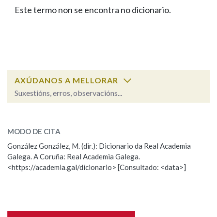
IDENTIDADE CORPORATIVA
Facebook
Twitter
Youtube
Instagram
Bluesky
Este termo non se encontra no dicionario.
BUSCAR NOS LEMAS
FIGURAS HOMENAXEADAS
MARCIAL DEL ADALID
HISTORIA
Comeza por
CASA-MUSEO EMILIA PARDO
BAZÁN
60 ANOS DLG
PRIMAVERA DAS LETRAS
Remata por
PORTAL DAS PALABRAS
AXÚDANOS A MELLORAR
Suxestións, erros, observacións...
Contén
ESCOLLE UNHA OPCIÓN:
MODO DE CITA
Observación
Falta unha voz
González González, M. (dir.): Dicionario da Real Academia
BUSCAR NO CONTIDO
Galega. A Coruña: Real Academia Galega.
Nome
<https://academia.gal/dicionario> [Consultado: <data>]
Nas definicións
Apelidos
Nos exemplos