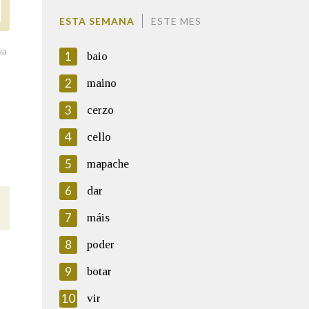
ESTA SEMANA
ESTE MES
va
1
baio
2
maino
3
cerzo
4
cello
5
mapache
6
dar
7
máis
8
poder
9
botar
10
vir