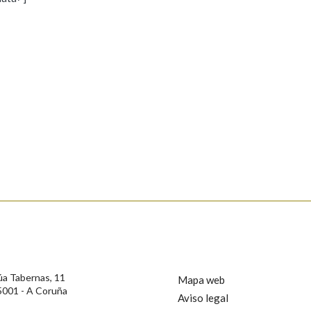
s
Pertence a
AXUDA NA BUSCA
LIMPAR
BUSCA
rotección de Datos de Carácter Persoal, a Real Academia Galega informa a
, así como calquera outra información de carácter persoal, que estes datos
confidencial e incorporados aos seus ficheiros informáticos. Así mesmo, os
ificación, oposición e cancelación dos seus datos poñéndose en contacto
úa Tabernas, 11
Mapa web
5001 - A Coruña
Aviso legal
privacidade