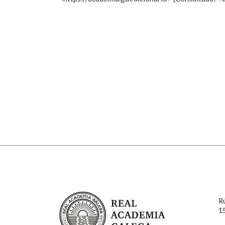
Nome
Apelido
Marcas gramaticais
Enderezo electrónico
Comentario
En cumprimento da normativa vixente en materia de P
aqueles usuarios que faciliten o seu correo electrónico
serán obxecto de tratamento automatizado de carácter 
Real Academia Galega
usuarios poderán exercer o seu dereito de acceso, rect
R
connosco.
1
Lin e acepto as condicións da política de 