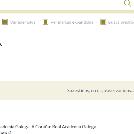
Ver exemplos
Ver marcas expandidas
Busca prediti
.
BUSCAR NO CONTIDO
Nas definicións
Nos exemplos
Suxestións, erros, observacións...
Na fraseoloxía
 Academia Galega. A Coruña: Real Academia Galega.
data>]