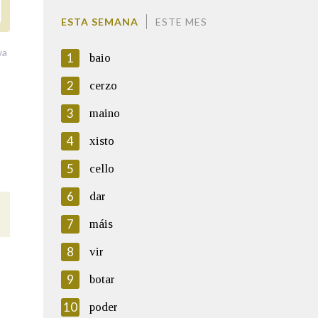
ESTA SEMANA
ESTE MES
va
1
baio
2
cerzo
3
maino
4
xisto
5
cello
6
dar
7
máis
8
vir
9
botar
10
poder