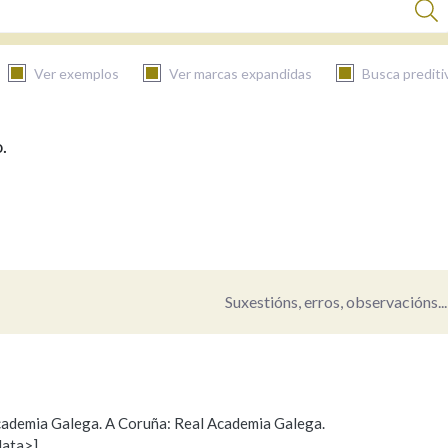
Ver exemplos
Ver marcas expandidas
Busca prediti
.
BUSCAR NO CONTIDO
Nas definicións
Nos exemplos
Suxestións, erros, observacións...
Na fraseoloxía
 Academia Galega. A Coruña: Real Academia Galega.
data>]