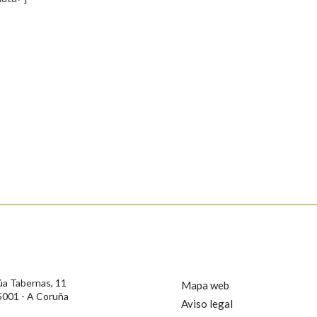
s
Pertence a
AXUDA NA BUSCA
LIMPAR
BUSCA
rotección de Datos de Carácter Persoal, a Real Academia Galega informa a
, así como calquera outra información de carácter persoal, que estes datos
confidencial e incorporados aos seus ficheiros informáticos. Así mesmo, os
ificación, oposición e cancelación dos seus datos poñéndose en contacto
úa Tabernas, 11
Mapa web
5001 - A Coruña
Aviso legal
privacidade