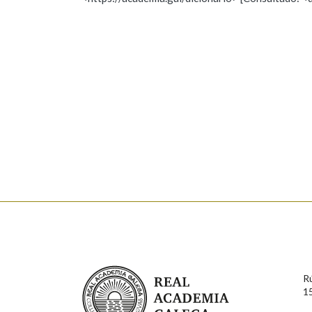
Nome
Apelido
Marcas gramaticais
Enderezo electrónico
Comentario
En cumprimento da normativa vixente en materia de P
aqueles usuarios que faciliten o seu correo electrónico
serán obxecto de tratamento automatizado de carácter 
Real Academia Galega
usuarios poderán exercer o seu dereito de acceso, rect
R
connosco.
1
Lin e acepto as condicións da política de 