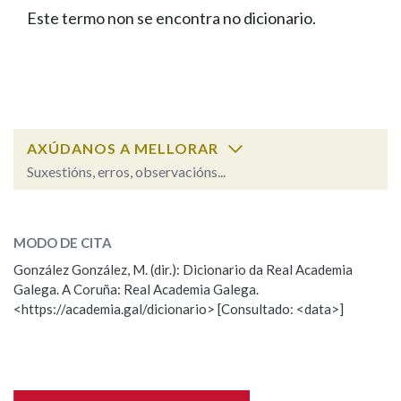
IDENTIDADE CORPORATIVA
Facebook
Twitter
Youtube
Instagram
Bluesky
Este termo non se encontra no dicionario.
BUSCAR NOS LEMAS
FIGURAS HOMENAXEADAS
MARCIAL DEL ADALID
HISTORIA
Comeza por
CASA-MUSEO EMILIA PARDO
BAZÁN
60 ANOS DLG
PRIMAVERA DAS LETRAS
Remata por
PORTAL DAS PALABRAS
AXÚDANOS A MELLORAR
Suxestións, erros, observacións...
Contén
ESCOLLE UNHA OPCIÓN:
MODO DE CITA
Observación
Falta unha voz
González González, M. (dir.): Dicionario da Real Academia
BUSCAR NO CONTIDO
Galega. A Coruña: Real Academia Galega.
Nome
<https://academia.gal/dicionario> [Consultado: <data>]
Nas definicións
Apelidos
Nos exemplos