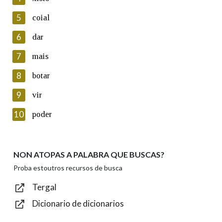
5
Lin e acepto as condicións da política de
coial
privacidade
6
dar
Introduce o código que aparece na imaxe:
7
mais
8
botar
9
vir
Texto de verificación
10
poder
NON ATOPAS A PALABRA QUE BUSCAS?
Enviar
Proba estoutros recursos de busca
Tergal
Dicionario de dicionarios