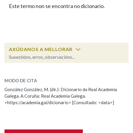
IDENTIDADE CORPORATIVA
Facebook
Twitter
Youtube
Instagram
Bluesky
Este termo non se encontra no dicionario.
BUSCAR NOS LEMAS
FIGURAS HOMENAXEADAS
MARCIAL DEL ADALID
HISTORIA
Comeza por
CASA-MUSEO EMILIA PARDO
BAZÁN
60 ANOS DLG
PRIMAVERA DAS LETRAS
Remata por
PORTAL DAS PALABRAS
AXÚDANOS A MELLORAR
Suxestións, erros, observacións...
Contén
ESCOLLE UNHA OPCIÓN:
MODO DE CITA
Observación
Falta unha voz
González González, M. (dir.): Dicionario da Real Academia
BUSCAR NO CONTIDO
Galega. A Coruña: Real Academia Galega.
Nome
<https://academia.gal/dicionario> [Consultado: <data>]
Nas definicións
Apelidos
Nos exemplos