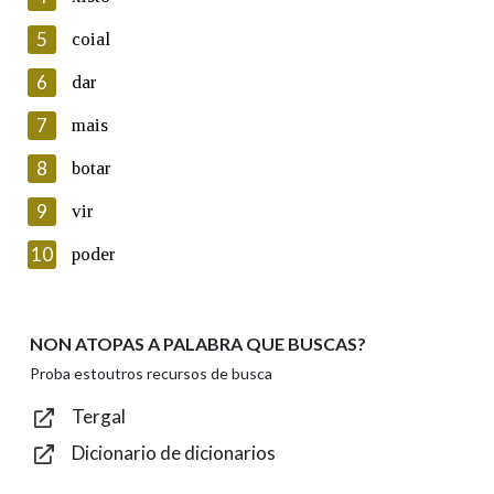
5
Lin e acepto as condicións da política de
coial
privacidade
6
dar
Introduce o código que aparece na imaxe:
7
mais
8
botar
9
vir
Texto de verificación
10
poder
NON ATOPAS A PALABRA QUE BUSCAS?
Enviar
Proba estoutros recursos de busca
Tergal
Dicionario de dicionarios