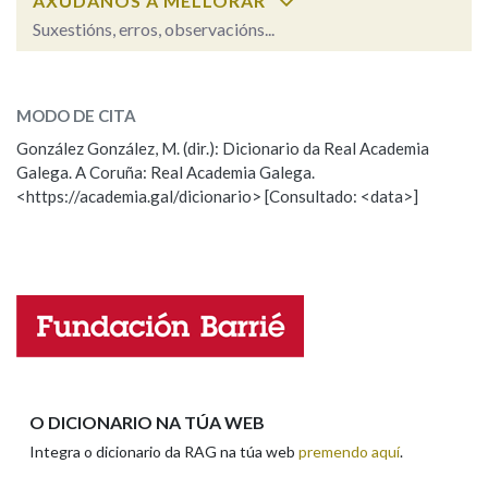
AXÚDANOS A MELLORAR
Suxestións, erros, observacións...
Na fraseoloxía
decorosamente
SOBRE A PALABRA:
MODO DE CITA
ESCOLLE UNHA OPCIÓN:
González González, M. (dir.): Dicionario da Real Academia
OUTRAS OPCIÓNS DE BUSCA
Galega. A Coruña: Real Academia Galega.
Observación
Hai un erro na palabra
<https://academia.gal/dicionario> [Consultado: <data>]
Marcas gramaticais
Propoño mellorar a definición
Actualización
Falta unha voz
Pertence a
Nome
LIMPAR
BUSCA
Apelidos
O DICIONARIO NA TÚA WEB
Integra o dicionario da RAG na túa web
premendo aquí
.