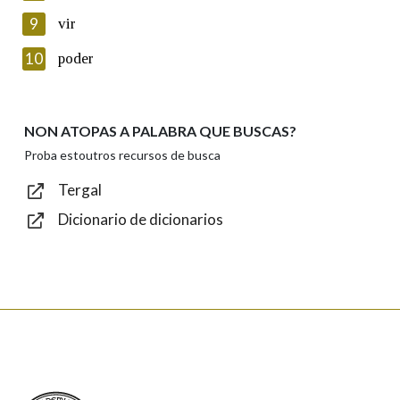
privacidade
9
vir
Introduce o código que aparece na imaxe:
10
poder
NON ATOPAS A PALABRA QUE BUSCAS?
Texto de verificación
Proba estoutros recursos de busca
Tergal
Dicionario de dicionarios
Enviar
Real Academia Galega