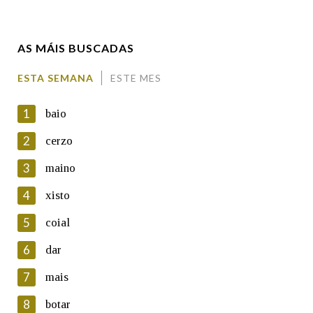
Enderezo electrónico
AS MÁIS BUSCADAS
Comentario
ESTA SEMANA
ESTE MES
1
baio
2
cerzo
3
maino
En cumprimento da normativa vixente en materia de
Protección de Datos de Carácter Persoal, a Real Academia
4
xisto
Galega informa a aqueles usuarios que faciliten o seu correo
electrónico, así como calquera outra información de carácter
5
coial
persoal, que estes datos serán obxecto de tratamento
automatizado de carácter confidencial e incorporados aos seus
6
dar
ficheiros informáticos. Así mesmo, os usuarios poderán exercer o
seu dereito de acceso, rectificación, oposición e cancelación dos
7
mais
seus datos poñéndose en contacto connosco.
8
botar
Lin e acepto as condicións da política de