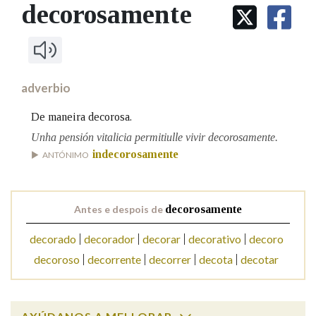
IDENTIDADE CORPORATIVA
decorosamente
Facebook
Twitter
Youtube
Instagram
Bluesky
BUSCAR NOS LEMAS
FIGURAS HOMENAXEADAS
MARCIAL DEL ADALID
HISTORIA
Comeza por
CASA-MUSEO EMILIA PARDO
BAZÁN
60 ANOS DLG
PRIMAVERA DAS LETRAS
adverbio
Remata por
PORTAL DAS PALABRAS
De maneira decorosa.
Unha pensión vitalicia permitiulle vivir decorosamente.
indecorosamente
Contén
ANTÓNIMO
Antes e despois de
decorosamente
BUSCAR NO CONTIDO
decorado
decorador
decorar
decorativo
decoro
Nas definicións
decoroso
decorrente
decorrer
decota
decotar
Nos exemplos