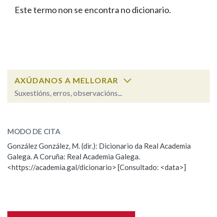
IDENTIDADE CORPORATIVA
Facebook
Twitter
Youtube
Instagram
Bluesky
Este termo non se encontra no dicionario.
BUSCAR NOS LEMAS
FIGURAS HOMENAXEADAS
MARCIAL DEL ADALID
HISTORIA
Comeza por
CASA-MUSEO EMILIA PARDO
BAZÁN
60 ANOS DLG
PRIMAVERA DAS LETRAS
Remata por
PORTAL DAS PALABRAS
AXÚDANOS A MELLORAR
Suxestións, erros, observacións...
Contén
ESCOLLE UNHA OPCIÓN:
MODO DE CITA
Observación
Falta unha voz
González González, M. (dir.): Dicionario da Real Academia
BUSCAR NO CONTIDO
Galega. A Coruña: Real Academia Galega.
Nome
<https://academia.gal/dicionario> [Consultado: <data>]
Nas definicións
Apelidos
Nos exemplos