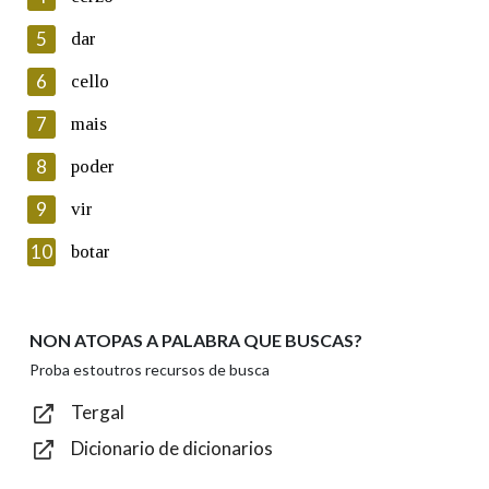
5
Lin e acepto as condicións da política de
dar
privacidade
6
cello
Introduce o código que aparece na imaxe:
7
mais
8
poder
9
vir
Texto de verificación
10
botar
NON ATOPAS A PALABRA QUE BUSCAS?
Enviar
Proba estoutros recursos de busca
Tergal
Dicionario de dicionarios