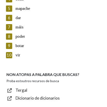
5
Lin e acepto as condicións da política de
mapache
privacidade
6
dar
Introduce o código que aparece na imaxe:
7
máis
8
poder
9
botar
Texto de verificación
10
vir
NON ATOPAS A PALABRA QUE BUSCAS?
Enviar
Proba estoutros recursos de busca
Tergal
Dicionario de dicionarios