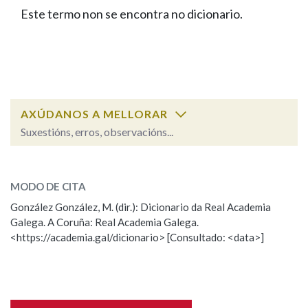
IDENTIDADE CORPORATIVA
Facebook
Twitter
Youtube
Instagram
Bluesky
Este termo non se encontra no dicionario.
BUSCAR NOS LEMAS
FIGURAS HOMENAXEADAS
MARCIAL DEL ADALID
HISTORIA
Comeza por
CASA-MUSEO EMILIA PARDO
BAZÁN
60 ANOS DLG
PRIMAVERA DAS LETRAS
Remata por
PORTAL DAS PALABRAS
AXÚDANOS A MELLORAR
Suxestións, erros, observacións...
Contén
ESCOLLE UNHA OPCIÓN:
MODO DE CITA
Observación
Falta unha voz
González González, M. (dir.): Dicionario da Real Academia
BUSCAR NO CONTIDO
Galega. A Coruña: Real Academia Galega.
Nome
<https://academia.gal/dicionario> [Consultado: <data>]
Nas definicións
Apelidos
Nos exemplos