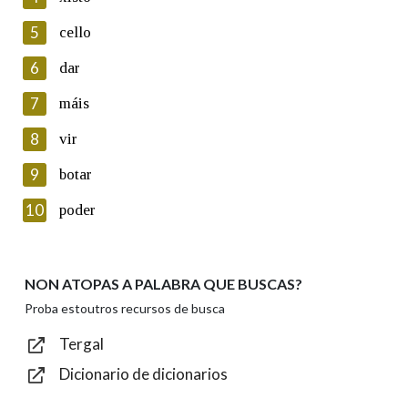
5
Lin e acepto as condicións da política de
cello
privacidade
6
dar
Introduce o código que aparece na imaxe:
7
máis
8
vir
9
botar
Texto de verificación
10
poder
NON ATOPAS A PALABRA QUE BUSCAS?
Enviar
Proba estoutros recursos de busca
Tergal
Dicionario de dicionarios