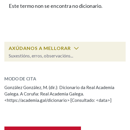
IDENTIDADE CORPORATIVA
Facebook
Twitter
Youtube
Instagram
Bluesky
Este termo non se encontra no dicionario.
BUSCAR NOS LEMAS
FIGURAS HOMENAXEADAS
MARCIAL DEL ADALID
HISTORIA
Comeza por
CASA-MUSEO EMILIA PARDO
BAZÁN
60 ANOS DLG
PRIMAVERA DAS LETRAS
Remata por
PORTAL DAS PALABRAS
AXÚDANOS A MELLORAR
Suxestións, erros, observacións...
Contén
ESCOLLE UNHA OPCIÓN:
MODO DE CITA
Observación
Falta unha voz
González González, M. (dir.): Dicionario da Real Academia
BUSCAR NO CONTIDO
Galega. A Coruña: Real Academia Galega.
Nome
<https://academia.gal/dicionario> [Consultado: <data>]
Nas definicións
Apelidos
Nos exemplos