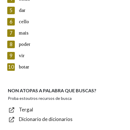
5
Lin e acepto as condicións da política de
dar
privacidade
6
cello
Introduce o código que aparece na imaxe:
7
mais
8
poder
9
vir
Texto de verificación
10
botar
NON ATOPAS A PALABRA QUE BUSCAS?
Enviar
Proba estoutros recursos de busca
Tergal
Dicionario de dicionarios