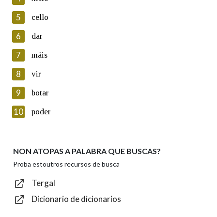
5
Lin e acepto as condicións da política de
cello
privacidade
6
dar
Introduce o código que aparece na imaxe:
7
máis
8
vir
9
botar
Texto de verificación
10
poder
NON ATOPAS A PALABRA QUE BUSCAS?
Enviar
Proba estoutros recursos de busca
Tergal
Dicionario de dicionarios