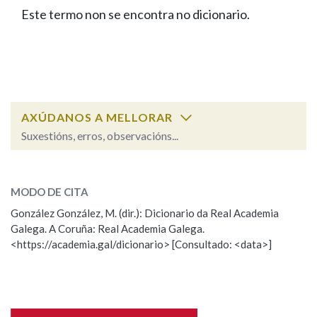
IDENTIDADE CORPORATIVA
Facebook
Twitter
Youtube
Instagram
Bluesky
Este termo non se encontra no dicionario.
BUSCAR NOS LEMAS
FIGURAS HOMENAXEADAS
MARCIAL DEL ADALID
HISTORIA
Comeza por
CASA-MUSEO EMILIA PARDO
BAZÁN
60 ANOS DLG
PRIMAVERA DAS LETRAS
Remata por
PORTAL DAS PALABRAS
AXÚDANOS A MELLORAR
Suxestións, erros, observacións...
Contén
ESCOLLE UNHA OPCIÓN:
MODO DE CITA
Observación
Falta unha voz
González González, M. (dir.): Dicionario da Real Academia
BUSCAR NO CONTIDO
Galega. A Coruña: Real Academia Galega.
Nome
<https://academia.gal/dicionario> [Consultado: <data>]
Nas definicións
Apelidos
Nos exemplos