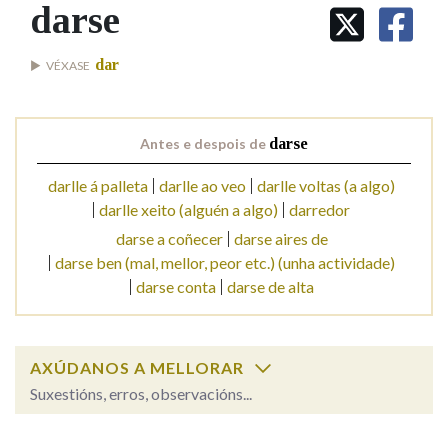
IDENTIDADE CORPORATIVA
darse
Facebook
Twitter
Youtube
Instagram
Bluesky
BUSCAR NOS LEMAS
FIGURAS HOMENAXEADAS
MARCIAL DEL ADALID
HISTORIA
Comeza por
dar
VÉXASE
CASA-MUSEO EMILIA PARDO
BAZÁN
60 ANOS DLG
PRIMAVERA DAS LETRAS
Remata por
Antes e despois de
darse
PORTAL DAS PALABRAS
darlle á palleta
darlle ao veo
darlle voltas (a algo)
darlle xeito (alguén a algo)
darredor
Contén
darse a coñecer
darse aires de
darse ben (mal, mellor, peor etc.) (unha actividade)
darse conta
darse de alta
BUSCAR NO CONTIDO
Nas definicións
AXÚDANOS A MELLORAR
Suxestións, erros, observacións...
Nos exemplos
darse
SOBRE A PALABRA: