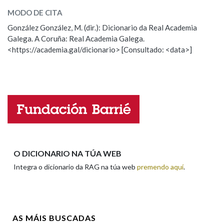
MODO DE CITA
ESCOLLE UNHA OPCIÓN:
González González, M. (dir.): Dicionario da Real Academia
Na fraseoloxía
Galega. A Coruña: Real Academia Galega.
Observación
Hai un erro na palabra
<https://academia.gal/dicionario> [Consultado: <data>]
Propoño mellorar a definición
Actualización
OUTRAS OPCIÓNS DE BUSCA
Falta unha voz
Marcas gramaticais
Nome
Pertence a
Apelidos
O DICIONARIO NA TÚA WEB
Integra o dicionario da RAG na túa web
premendo aquí
.
LIMPAR
BUSCA
Enderezo electrónico
AS MÁIS BUSCADAS