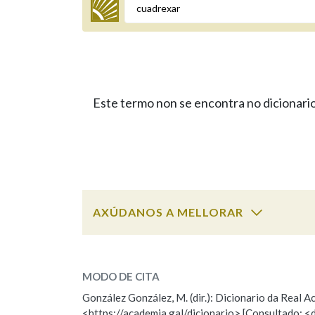
Termo a buscar
Este termo non se encontra no dicionario
BUSCAR NOS LEMAS
Comeza por
Remata por
AXÚDANOS A MELLORAR
ESCOLLE UNHA OPCIÓN:
Contén
MODO DE CITA
Observación
Falta unha voz
González González, M. (dir.): Dicionario da Real
OUTRAS OPCIÓNS DE BUSCA
<https://academia.gal/dicionario> [Consultado: <