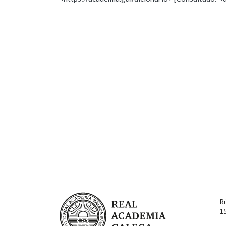
Nome
Apelido
Marcas gramaticais
Enderezo electrónico
Comentario
En cumprimento da normativa vixente en materia de P
aqueles usuarios que faciliten o seu correo electrónico
serán obxecto de tratamento automatizado de carácter 
Real Academia Galega
usuarios poderán exercer o seu dereito de acceso, rect
R
connosco.
1
Lin e acepto as condicións da política de 