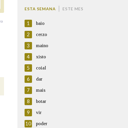
ESTA SEMANA
ESTE MES
va
1
baio
2
cerzo
3
maino
4
xisto
5
coial
6
dar
7
mais
8
botar
9
vir
10
poder