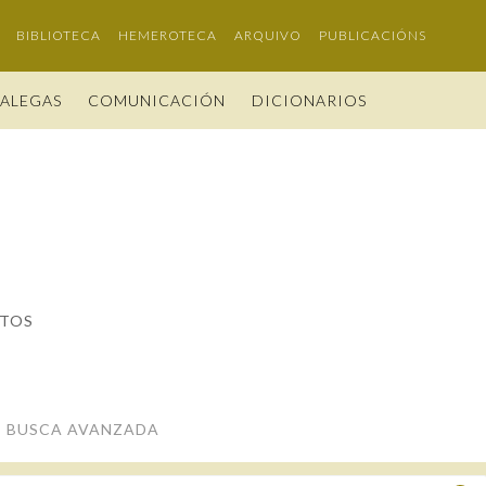
BIBLIOTECA
HEMEROTECA
ARQUIVO
PUBLICACIÓNS
GALEGAS
COMUNICACIÓN
DICIONARIOS
CIÓN
LEGAS 2026
O DA RAG
ESTATUTOS E REGULAMENTOS
PORTAL DAS PALABRAS
FIGURAS HOMENAXEADAS
TRIBUNAS
A
 USO
DA RAG
NOMES GALEGOS
ACORDOS E CONVENIOS
GALEGO SEN FRONTEIRAS
HISTORIA
ANO CASTELAO
ACTUAL
OS E ACADÉMICAS
AS
PELIDOS GALEGOS
IDENTIDADE CORPORATIVA
60 ANOS DLG
CIÓN
RÍAS
LEGOS DAS AVES
MARCIAL DEL ADALID
PRIMAVERA DAS LETRAS
AS
ITOS
CASA-MUSEO EMILIA PARDO BAZÁN
PORTAL DAS PALABRAS
BUSCA AVANZADA