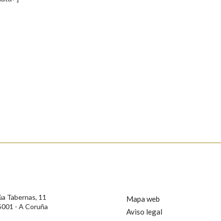
s
Pertence a
AXUDA NA BUSCA
LIMPAR
BUSCA
rotección de Datos de Carácter Persoal, a Real Academia Galega informa a
, así como calquera outra información de carácter persoal, que estes datos
confidencial e incorporados aos seus ficheiros informáticos. Así mesmo, os
ificación, oposición e cancelación dos seus datos poñéndose en contacto
úa Tabernas, 11
Mapa web
5001 - A Coruña
Aviso legal
privacidade