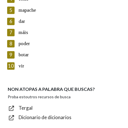
5
Lin e acepto as condicións da política de
mapache
privacidade
6
dar
Introduce o código que aparece na imaxe:
7
máis
8
poder
9
botar
Texto de verificación
10
vir
NON ATOPAS A PALABRA QUE BUSCAS?
Enviar
Proba estoutros recursos de busca
Tergal
Dicionario de dicionarios