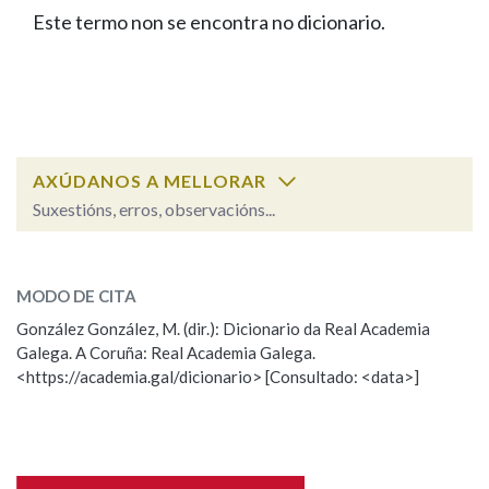
IDENTIDADE CORPORATIVA
Facebook
Twitter
Youtube
Instagram
Bluesky
Este termo non se encontra no dicionario.
BUSCAR NOS LEMAS
FIGURAS HOMENAXEADAS
MARCIAL DEL ADALID
HISTORIA
Comeza por
CASA-MUSEO EMILIA PARDO
BAZÁN
60 ANOS DLG
PRIMAVERA DAS LETRAS
Remata por
PORTAL DAS PALABRAS
AXÚDANOS A MELLORAR
Suxestións, erros, observacións...
Contén
ESCOLLE UNHA OPCIÓN:
MODO DE CITA
Observación
Falta unha voz
González González, M. (dir.): Dicionario da Real Academia
BUSCAR NO CONTIDO
Galega. A Coruña: Real Academia Galega.
Nome
<https://academia.gal/dicionario> [Consultado: <data>]
Nas definicións
Apelidos
Nos exemplos