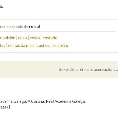
a.
Pertence a
tes e despois de
costal
movisión
coso
costa
costado
AXUDA NA BUSCA
LIMPAR
BUSCA
tas
costas da man
costear
costeiro
Suxestións, erros, observacións...
 Academia Galega. A Coruña: Real Academia Galega.
data>]
Propoño mellorar a definición
Actualización