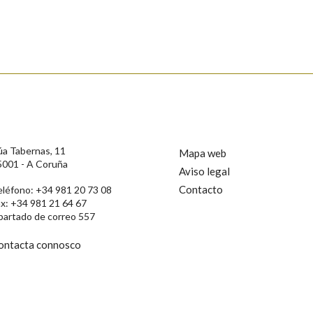
s
úa Tabernas, 11
Mapa web
5001 - A Coruña
Aviso legal
Contacto
eléfono: +34 981 20 73 08
ax: +34 981 21 64 67
partado de correo 557
ontacta connosco
rotección de Datos de Carácter Persoal, a Real Academia Galega informa a
, así como calquera outra información de carácter persoal, que estes datos
confidencial e incorporados aos seus ficheiros informáticos. Así mesmo, os
ificación, oposición e cancelación dos seus datos poñéndose en contacto