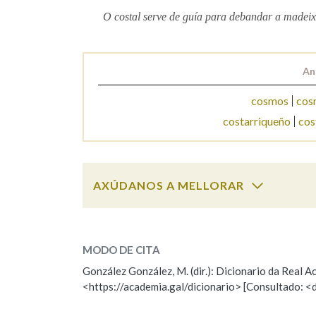
O costal serve de guía para debandar a madeix
Marcas gramaticais
An
cosmos
cos
costarriqueño
cos
AXÚDANOS A MELLORAR
costal
SOBRE A PALABRA:
MODO DE CITA
ESCOLLE UNHA OPCIÓN:
González González, M. (dir.): Dicionario da Real
<https://academia.gal/dicionario> [Consultado: <
Observación
Hai un erro na palabra
Falta unha voz