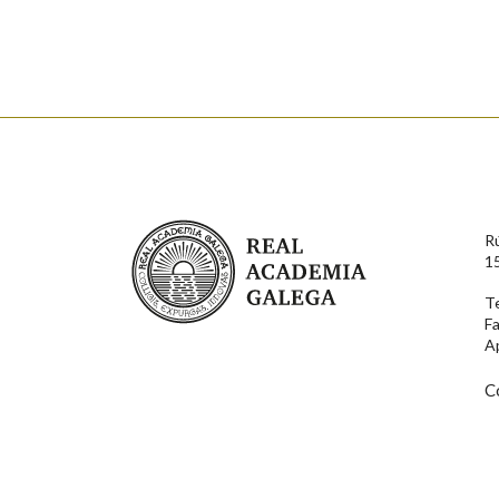
Nome
Apelido
Enderezo electrónico
Real Academia Galega
R
Comentario
1
T
F
A
C
En cumprimento da normativa vixente en materia de P
aqueles usuarios que faciliten o seu correo electrónico
serán obxecto de tratamento automatizado de carácter 
usuarios poderán exercer o seu dereito de acceso, rect