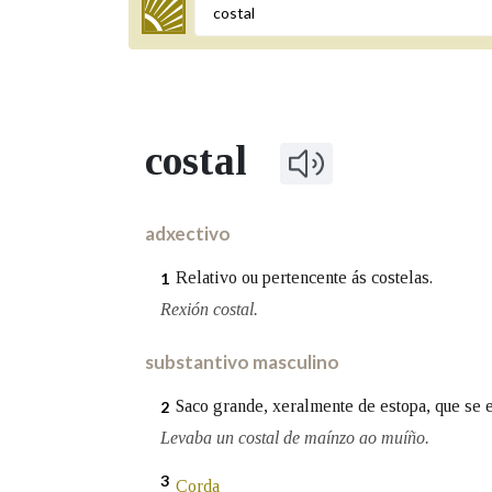
Termo a buscar
costal
BUSCAR NOS LEMAS
Comeza por
adxectivo
Relativo ou pertencente ás costelas.
1
Remata por
Rexión costal.
substantivo masculino
Contén
Saco grande, xeralmente de estopa, que se e
2
Levaba un costal de maínzo ao muíño.
3
OUTRAS OPCIÓNS DE BUSCA
Corda