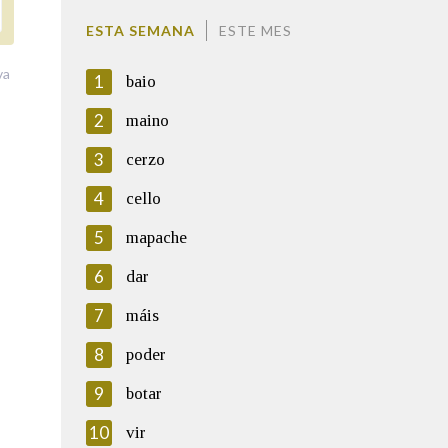
ESTA SEMANA
ESTE MES
va
1
baio
2
maino
3
cerzo
4
cello
5
mapache
6
dar
7
máis
8
poder
9
botar
10
vir