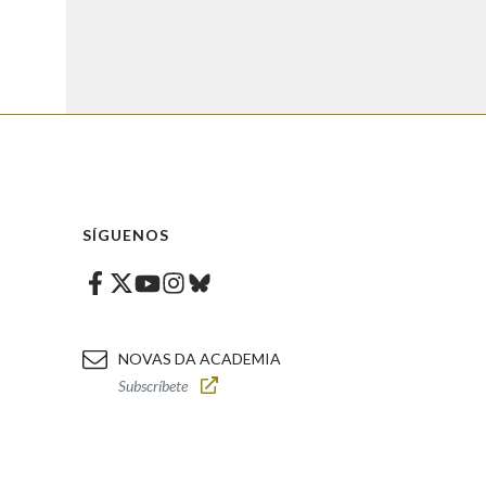
SÍGUENOS
Facebook
Twitter
Instagram
Bluesky
Youtube
NOVAS DA ACADEMIA
Subscríbete