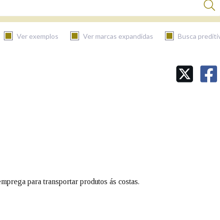
Ver exemplos
Ver marcas expandidas
Busca prediti
BUSCAR NO CONTIDO
Nas definicións
Nos exemplos
Na fraseoloxía
mprega para transportar produtos ás costas.