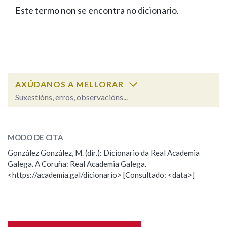
IDENTIDADE CORPORATIVA
Facebook
Twitter
Youtube
Instagram
Bluesky
Este termo non se encontra no dicionario.
BUSCAR NOS LEMAS
FIGURAS HOMENAXEADAS
MARCIAL DEL ADALID
HISTORIA
Comeza por
CASA-MUSEO EMILIA PARDO
BAZÁN
60 ANOS DLG
PRIMAVERA DAS LETRAS
Remata por
PORTAL DAS PALABRAS
AXÚDANOS A MELLORAR
Suxestións, erros, observacións...
Contén
ESCOLLE UNHA OPCIÓN:
MODO DE CITA
Observación
Falta unha voz
González González, M. (dir.): Dicionario da Real Academia
BUSCAR NO CONTIDO
Galega. A Coruña: Real Academia Galega.
Nome
<https://academia.gal/dicionario> [Consultado: <data>]
Nas definicións
Apelidos
Nos exemplos