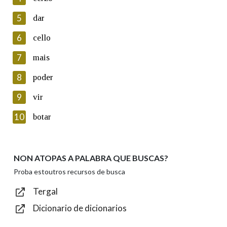
5
Lin e acepto as condicións da política de
dar
privacidade
6
cello
Introduce o código que aparece na imaxe:
7
mais
8
poder
9
vir
Texto de verificación
10
botar
NON ATOPAS A PALABRA QUE BUSCAS?
Enviar
Proba estoutros recursos de busca
Tergal
Dicionario de dicionarios