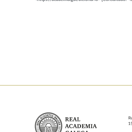
Nome
Apelido
Marcas gramaticais
Enderezo electrónico
Comentario
En cumprimento da normativa vixente en materia de P
aqueles usuarios que faciliten o seu correo electrónico
serán obxecto de tratamento automatizado de carácter 
Real Academia Galega
usuarios poderán exercer o seu dereito de acceso, rect
R
connosco.
1
Lin e acepto as condicións da política de 