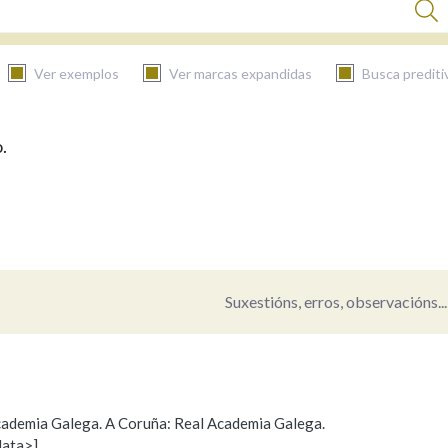
Ver exemplos
Ver marcas expandidas
Busca prediti
.
BUSCAR NO CONTIDO
Nas definicións
Nos exemplos
Suxestións, erros, observacións...
Na fraseoloxía
 Academia Galega. A Coruña: Real Academia Galega.
data>]