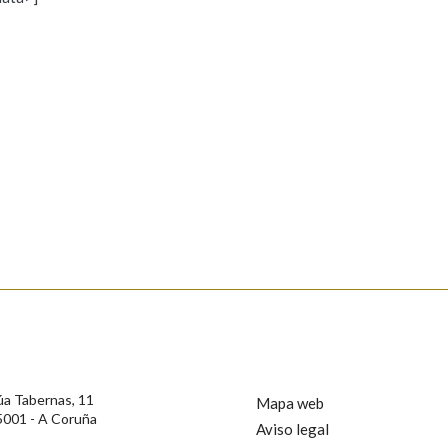
s
Pertence a
AXUDA NA BUSCA
LIMPAR
BUSCA
rotección de Datos de Carácter Persoal, a Real Academia Galega informa a
, así como calquera outra información de carácter persoal, que estes datos
confidencial e incorporados aos seus ficheiros informáticos. Así mesmo, os
ificación, oposición e cancelación dos seus datos poñéndose en contacto
úa Tabernas, 11
Mapa web
5001 - A Coruña
Aviso legal
privacidade