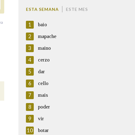
ESTA SEMANA
ESTE MES
va
1
baio
2
mapache
3
maino
4
cerzo
5
dar
6
cello
7
mais
8
poder
9
vir
10
botar