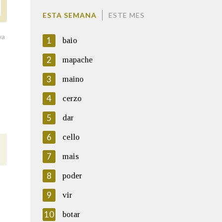
ESTA SEMANA
ESTE MES
va
1
baio
2
mapache
3
maino
4
cerzo
5
dar
6
cello
7
mais
8
poder
9
vir
10
botar