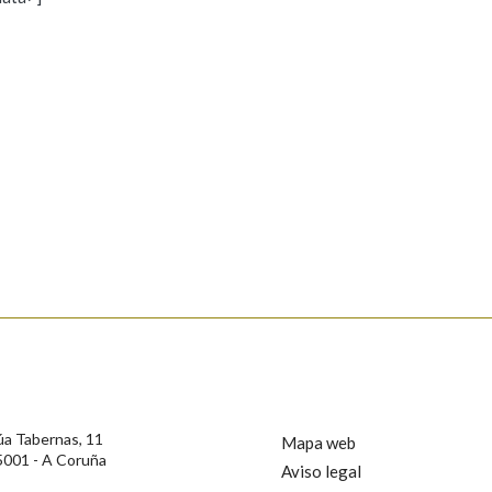
s
Pertence a
AXUDA NA BUSCA
LIMPAR
BUSCA
rotección de Datos de Carácter Persoal, a Real Academia Galega informa a
, así como calquera outra información de carácter persoal, que estes datos
confidencial e incorporados aos seus ficheiros informáticos. Así mesmo, os
ificación, oposición e cancelación dos seus datos poñéndose en contacto
úa Tabernas, 11
Mapa web
5001 - A Coruña
Aviso legal
privacidade