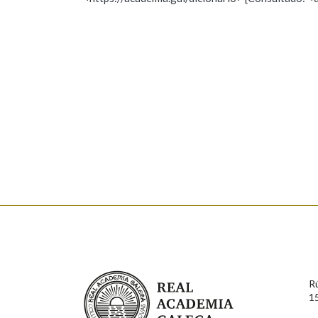
Nome
Apelido
Marcas gramaticais
Enderezo electrónico
Comentario
En cumprimento da normativa vixente en materia de P
aqueles usuarios que faciliten o seu correo electrónico
serán obxecto de tratamento automatizado de carácter 
Real Academia Galega
usuarios poderán exercer o seu dereito de acceso, rect
R
connosco.
1
Lin e acepto as condicións da política de 