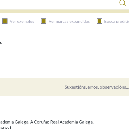
Ver exemplos
Ver marcas expandidas
Busca prediti
.
BUSCAR NO CONTIDO
Nas definicións
Nos exemplos
Suxestións, erros, observacións...
Na fraseoloxía
 Academia Galega. A Coruña: Real Academia Galega.
data>]