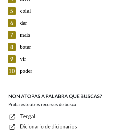
5
Lin e acepto as condicións da política de
coial
privacidade
6
dar
Introduce o código que aparece na imaxe:
7
mais
8
botar
9
vir
Texto de verificación
10
poder
NON ATOPAS A PALABRA QUE BUSCAS?
Enviar
Proba estoutros recursos de busca
Tergal
Dicionario de dicionarios