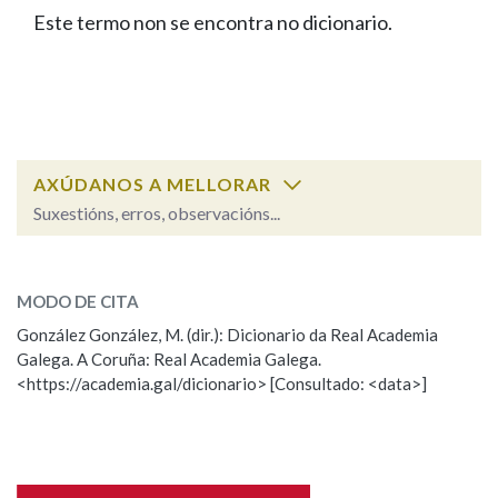
IDENTIDADE CORPORATIVA
Facebook
Twitter
Youtube
Instagram
Bluesky
Este termo non se encontra no dicionario.
BUSCAR NOS LEMAS
FIGURAS HOMENAXEADAS
MARCIAL DEL ADALID
HISTORIA
Comeza por
CASA-MUSEO EMILIA PARDO
BAZÁN
60 ANOS DLG
PRIMAVERA DAS LETRAS
Remata por
PORTAL DAS PALABRAS
AXÚDANOS A MELLORAR
Suxestións, erros, observacións...
Contén
ESCOLLE UNHA OPCIÓN:
MODO DE CITA
Observación
Falta unha voz
González González, M. (dir.): Dicionario da Real Academia
BUSCAR NO CONTIDO
Galega. A Coruña: Real Academia Galega.
Nome
<https://academia.gal/dicionario> [Consultado: <data>]
Nas definicións
Apelidos
Nos exemplos