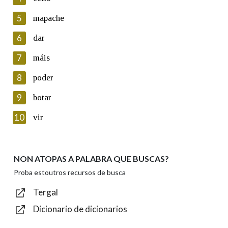
5
Lin e acepto as condicións da política de
mapache
privacidade
6
dar
Introduce o código que aparece na imaxe:
7
máis
8
poder
9
botar
Texto de verificación
10
vir
NON ATOPAS A PALABRA QUE BUSCAS?
Enviar
Proba estoutros recursos de busca
Tergal
Dicionario de dicionarios