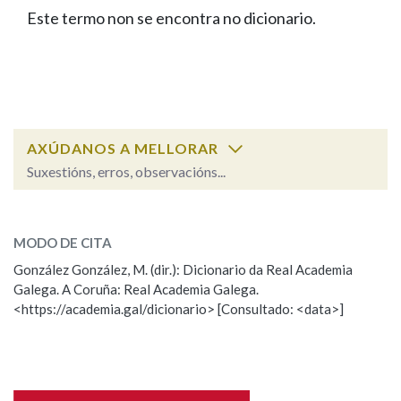
IDENTIDADE CORPORATIVA
Facebook
Twitter
Youtube
Instagram
Bluesky
Este termo non se encontra no dicionario.
BUSCAR NOS LEMAS
FIGURAS HOMENAXEADAS
MARCIAL DEL ADALID
HISTORIA
Comeza por
CASA-MUSEO EMILIA PARDO
BAZÁN
60 ANOS DLG
PRIMAVERA DAS LETRAS
Remata por
PORTAL DAS PALABRAS
AXÚDANOS A MELLORAR
Suxestións, erros, observacións...
Contén
ESCOLLE UNHA OPCIÓN:
MODO DE CITA
Observación
Falta unha voz
González González, M. (dir.): Dicionario da Real Academia
BUSCAR NO CONTIDO
Galega. A Coruña: Real Academia Galega.
Nome
<https://academia.gal/dicionario> [Consultado: <data>]
Nas definicións
Apelidos
Nos exemplos