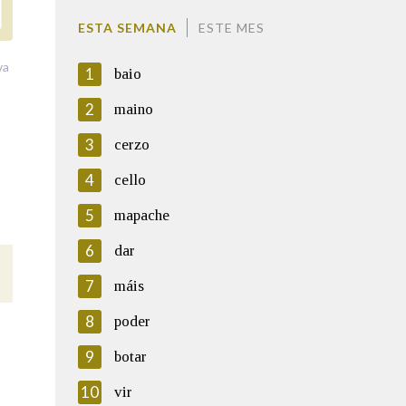
ESTA SEMANA
ESTE MES
va
1
baio
2
maino
3
cerzo
4
cello
5
mapache
6
dar
7
máis
8
poder
9
botar
10
vir