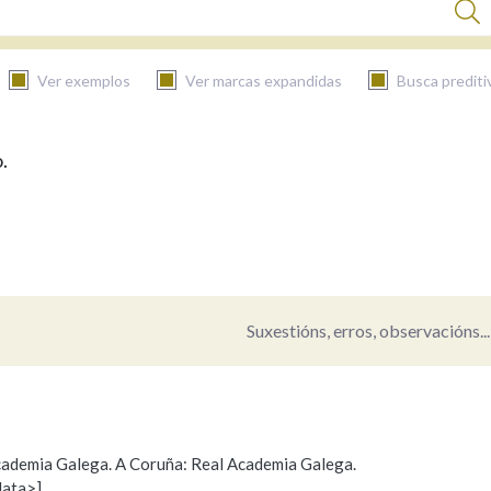
Ver exemplos
Ver marcas expandidas
Busca prediti
.
BUSCAR NO CONTIDO
Nas definicións
Nos exemplos
Suxestións, erros, observacións...
Na fraseoloxía
 Academia Galega. A Coruña: Real Academia Galega.
data>]