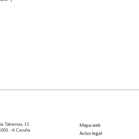
s
Pertence a
AXUDA NA BUSCA
LIMPAR
BUSCA
rotección de Datos de Carácter Persoal, a Real Academia Galega informa a
, así como calquera outra información de carácter persoal, que estes datos
confidencial e incorporados aos seus ficheiros informáticos. Así mesmo, os
ificación, oposición e cancelación dos seus datos poñéndose en contacto
úa Tabernas, 11
Mapa web
5001 - A Coruña
Aviso legal
privacidade