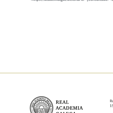
Nome
Apelido
Marcas gramaticais
Enderezo electrónico
Comentario
En cumprimento da normativa vixente en materia de P
aqueles usuarios que faciliten o seu correo electrónico
serán obxecto de tratamento automatizado de carácter 
Real Academia Galega
usuarios poderán exercer o seu dereito de acceso, rect
R
connosco.
1
Lin e acepto as condicións da política de 