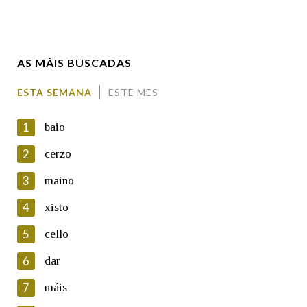
Enderezo electrónico
AS MÁIS BUSCADAS
Comentario
ESTA SEMANA
ESTE MES
1
baio
2
cerzo
3
maino
En cumprimento da normativa vixente en materia de
Protección de Datos de Carácter Persoal, a Real Academia
4
xisto
Galega informa a aqueles usuarios que faciliten o seu correo
electrónico, así como calquera outra información de carácter
5
cello
persoal, que estes datos serán obxecto de tratamento
automatizado de carácter confidencial e incorporados aos seus
6
dar
ficheiros informáticos. Así mesmo, os usuarios poderán exercer o
seu dereito de acceso, rectificación, oposición e cancelación dos
7
máis
seus datos poñéndose en contacto connosco.