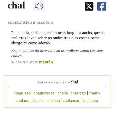
IDENTIDADE CORPORATIVA
chal
Facebook
Twitter
Youtube
Instagram
Bluesky
BUSCAR NOS LEMAS
FIGURAS HOMENAXEADAS
MARCIAL DEL ADALID
HISTORIA
Comeza por
CASA-MUSEO EMILIA PARDO
substantivo masculino
BAZÁN
60 ANOS DLG
PRIMAVERA DAS LETRAS
Pano de la, seda etc., moito máis longo ca ancho, que as
Remata por
mulleres levan sobre os ombreiros e as costas como
PORTAL DAS PALABRAS
abrigo ou como adorno.
Era o comezo do inverno e xa as mulleres saían cos seus
chales.
Contén
mantón
CONFRÓNTESE
BUSCAR NO CONTIDO
Antes e despois de
chal
Nas definicións
chaguazo
chaguazoso
chaila
chairego
chairo
chalado
chalán
chalana
chalanear
chalaneo
Nos exemplos