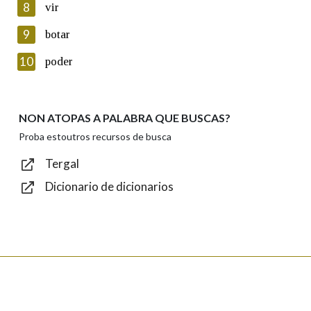
8
vir
Lin e acepto as condicións da política de
privacidade
9
botar
Introduce o código que aparece na imaxe:
10
poder
NON ATOPAS A PALABRA QUE BUSCAS?
Texto de verificación
Proba estoutros recursos de busca
Tergal
Dicionario de dicionarios
Enviar