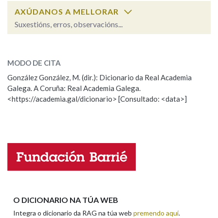
AXÚDANOS A MELLORAR
Suxestións, erros, observacións...
Na fraseoloxía
chal
SOBRE A PALABRA:
MODO DE CITA
ESCOLLE UNHA OPCIÓN:
OUTRAS OPCIÓNS DE BUSCA
González González, M. (dir.): Dicionario da Real Academia
Galega. A Coruña: Real Academia Galega.
Observación
Hai un erro na palabra
Marcas gramaticais
<https://academia.gal/dicionario> [Consultado: <data>]
Propoño mellorar a definición
Actualización
Falta unha voz
Pertence a
Nome
LIMPAR
BUSCA
Apelidos
O DICIONARIO NA TÚA WEB
Integra o dicionario da RAG na túa web
premendo aquí
.