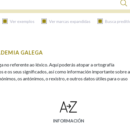
Ver exemplos
Ver marcas expandidas
Busca prediti
BUSCAR NO CONTIDO
ADEMIA GALEGA
Nas definicións
ga no referente ao léxico. Aquí poderás atopar a ortografía
s e os seus significados, así como información importante sobre a
ónimos, os antónimos, o rexistro, e outros datos útiles para o uso
Nos exemplos
Na fraseoloxía
INFORMACIÓN