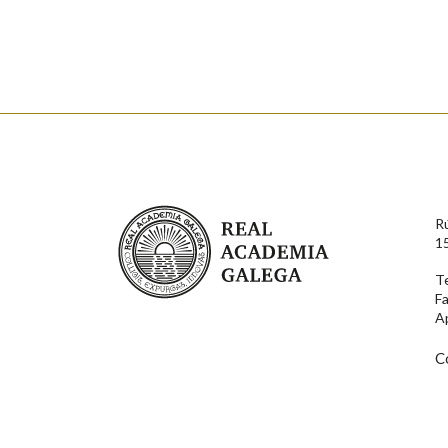
Enderezo electrónico
Comentario
Real Academia Galega
R
1
T
F
En cumprimento da normativa vixente en materia de P
A
aqueles usuarios que faciliten o seu correo electrónico
serán obxecto de tratamento automatizado de carácter 
usuarios poderán exercer o seu dereito de acceso, rect
C
connosco.
Lin e acepto as condicións da política de 