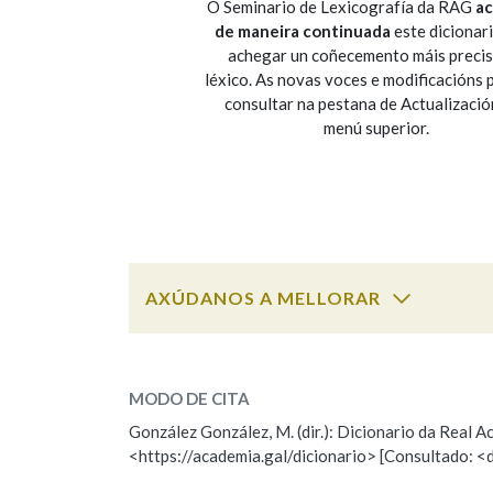
O Seminario de Lexicografía da RAG
ac
de maneira continuada
este dicionar
Marcas gramaticais
achegar un coñecemento máis preci
léxico. As novas voces e modificacións
consultar na pestana de Actualizació
menú superior.
AXÚDANOS A MELLORAR
ESCOLLE UNHA OPCIÓN:
MODO DE CITA
Observación
Falta unha voz
González González, M. (dir.): Dicionario da Real
<https://academia.gal/dicionario> [Consultado: <
Nome
Apelido