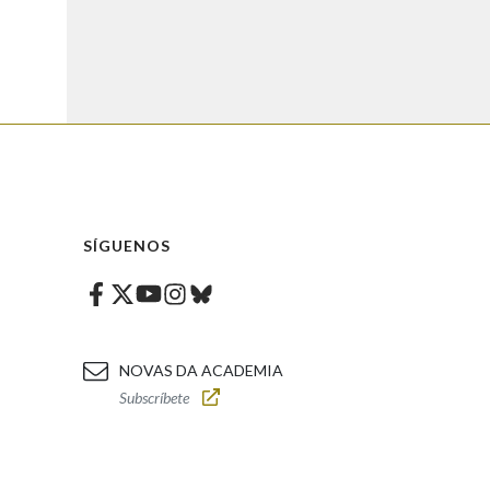
SÍGUENOS
Facebook
Twitter
Instagram
Bluesky
Youtube
NOVAS DA ACADEMIA
Subscríbete