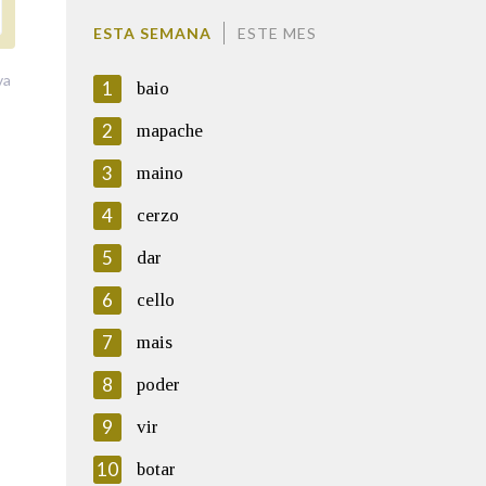
ESTA SEMANA
ESTE MES
va
1
baio
2
mapache
3
maino
4
cerzo
5
dar
6
cello
7
mais
8
poder
9
vir
10
botar