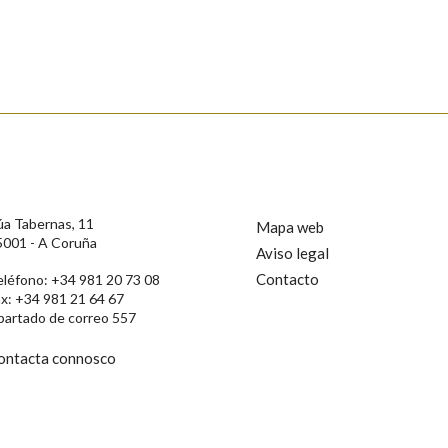
úa Tabernas, 11
Mapa web
5001 - A Coruña
Aviso legal
Contacto
eléfono: +34 981 20 73 08
ax: +34 981 21 64 67
rotección de Datos de Carácter Persoal, a Real Academia Galega informa a
partado de correo 557
, así como calquera outra información de carácter persoal, que estes datos
confidencial e incorporados aos seus ficheiros informáticos. Así mesmo, os
ificación, oposición e cancelación dos seus datos poñéndose en contacto
ontacta connosco
privacidade