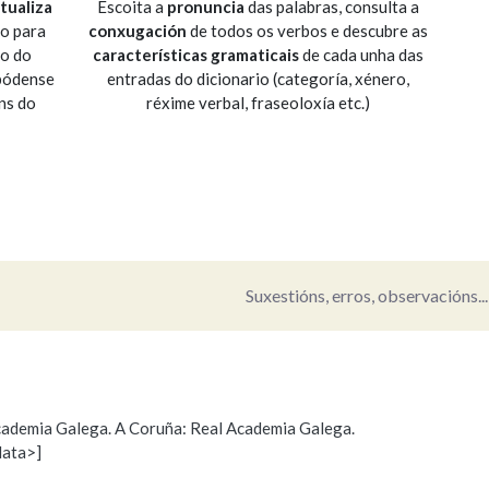
tualiza
Escoita a
pronuncia
das palabras, consulta a
io para
conxugación
de todos os verbos e descubre as
Pertence a
so do
características gramaticais
de cada unha das
 pódense
entradas do dicionario (categoría, xénero,
ns do
réxime verbal, fraseoloxía etc.)
AXUDA NA BUSCA
LIMPAR
BUSCA
Suxestións, erros, observacións...
 Academia Galega. A Coruña: Real Academia Galega.
data>]
s