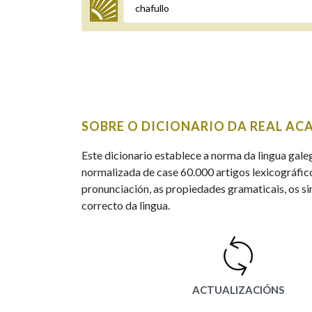
Termo a buscar
BUSCAR NOS LEMAS
SOBRE O DICIONARIO DA REAL AC
Comeza por
Este dicionario establece a norma da lingua gale
normalizada de case 60.000 artigos lexicográfico
pronunciación, as propiedades gramaticais, os sin
Remata por
correcto da lingua.
Contén
ACTUALIZACIÓNS
OUTRAS OPCIÓNS DE BUSCA