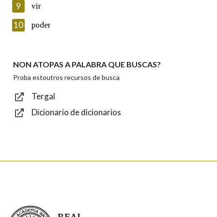
9
vir
Introduce o código que aparece na imaxe:
10
poder
NON ATOPAS A PALABRA QUE BUSCAS?
Texto de verificación
Proba estoutros recursos de busca
Tergal
Dicionario de dicionarios
Enviar
Real Academia Galega