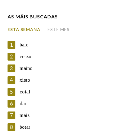
AS MÁIS BUSCADAS
Comentario
ESTA SEMANA
ESTE MES
1
baio
2
cerzo
3
maino
En cumprimento da normativa vixente en materia de
Protección de Datos de Carácter Persoal, a Real Academia
4
xisto
Galega informa a aqueles usuarios que faciliten o seu correo
electrónico, así como calquera outra información de carácter
5
coial
persoal, que estes datos serán obxecto de tratamento
automatizado de carácter confidencial e incorporados aos seus
6
dar
ficheiros informáticos. Así mesmo, os usuarios poderán exercer o
seu dereito de acceso, rectificación, oposición e cancelación dos
7
mais
seus datos poñéndose en contacto connosco.
8
botar
Lin e acepto as condicións da política de
privacidade