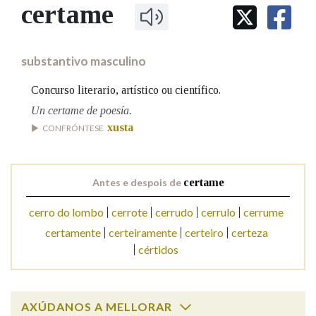
IDENTIDADE CORPORATIVA
certame
Facebook
Twitter
Youtube
Instagram
Bluesky
BUSCAR NOS LEMAS
FIGURAS HOMENAXEADAS
MARCIAL DEL ADALID
HISTORIA
Comeza por
CASA-MUSEO EMILIA PARDO
substantivo masculino
BAZÁN
60 ANOS DLG
PRIMAVERA DAS LETRAS
Concurso literario, artístico ou científico.
Remata por
PORTAL DAS PALABRAS
Un certame de poesía.
xusta
CONFRÓNTESE
Contén
Antes e despois de
certame
cerro do lombo
cerrote
cerrudo
cerrulo
cerrume
BUSCAR NO CONTIDO
certamente
certeiramente
certeiro
certeza
Nas definicións
cértidos
Nos exemplos
AXÚDANOS A MELLORAR