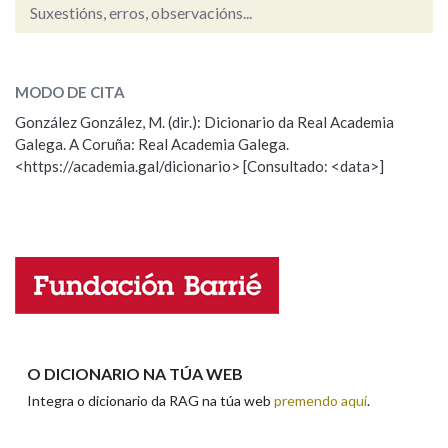
Suxestións, erros, observacións...
certame
Na fraseoloxía
SOBRE A PALABRA:
MODO DE CITA
ESCOLLE UNHA OPCIÓN:
González González, M. (dir.): Dicionario da Real Academia
Galega. A Coruña: Real Academia Galega.
Observación
Hai un erro na palabra
OUTRAS OPCIÓNS DE BUSCA
<https://academia.gal/dicionario> [Consultado: <data>]
Propoño mellorar a definición
Actualización
Marcas gramaticais
Falta unha voz
Pertence a
Nome
LIMPAR
BUSCA
Apelidos
O DICIONARIO NA TÚA WEB
Integra o dicionario da RAG na túa web
premendo aquí
.
Enderezo electrónico