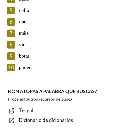
5
Lin e acepto as condicións da política de
cello
privacidade
6
dar
Introduce o código que aparece na imaxe:
7
máis
8
vir
9
botar
Texto de verificación
10
poder
NON ATOPAS A PALABRA QUE BUSCAS?
Enviar
Proba estoutros recursos de busca
Tergal
Dicionario de dicionarios