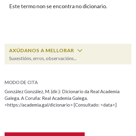
IDENTIDADE CORPORATIVA
Facebook
Twitter
Youtube
Instagram
Bluesky
Este termo non se encontra no dicionario.
BUSCAR NOS LEMAS
FIGURAS HOMENAXEADAS
MARCIAL DEL ADALID
HISTORIA
Comeza por
CASA-MUSEO EMILIA PARDO
BAZÁN
60 ANOS DLG
PRIMAVERA DAS LETRAS
Remata por
PORTAL DAS PALABRAS
AXÚDANOS A MELLORAR
Suxestións, erros, observacións...
Contén
ESCOLLE UNHA OPCIÓN:
MODO DE CITA
Observación
Falta unha voz
González González, M. (dir.): Dicionario da Real Academia
BUSCAR NO CONTIDO
Galega. A Coruña: Real Academia Galega.
Nome
<https://academia.gal/dicionario> [Consultado: <data>]
Nas definicións
Apelidos
Nos exemplos