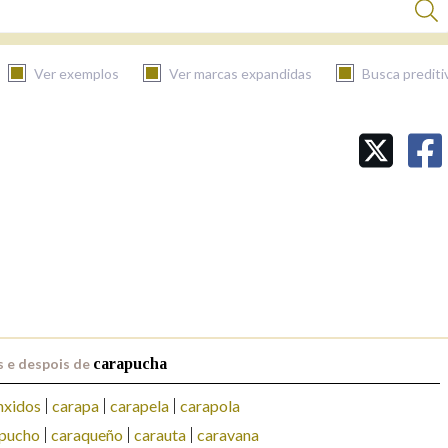
Ver exemplos
Ver marcas expandidas
Busca prediti
BUSCAR NO CONTIDO
Nas definicións
Nos exemplos
Na fraseoloxía
 e despois de
carapucha
nxidos
carapa
carapela
carapola
pucho
caraqueño
carauta
caravana