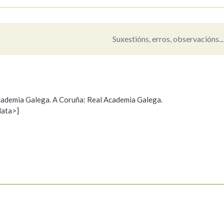
Pertence a
Suxestións, erros, observacións...
AXUDA NA BUSCA
LIMPAR
BUSCA
 Academia Galega. A Coruña: Real Academia Galega.
data>]
Propoño mellorar a definición
Actualización
s