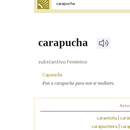
Termo a buscar
carapucha
BUSCAR NOS LEMAS
Comeza por
substantivo feminino
Caparucha
Remata por
Pon a carapucha para non te mollares.
Contén
Antes
carantoña
cará
carapucheira
cara
OUTRAS OPCIÓNS DE BUSCA