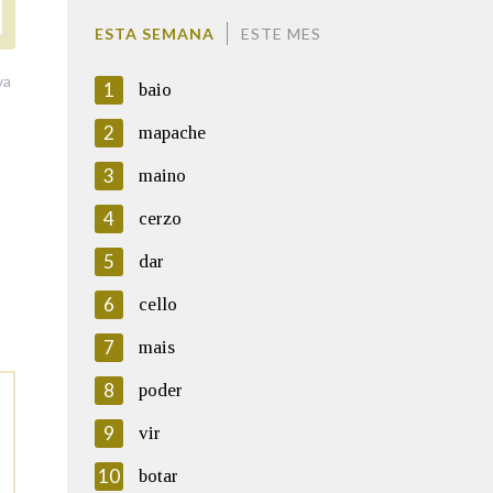
ESTA SEMANA
ESTE MES
va
1
baio
2
mapache
3
maino
4
cerzo
5
dar
6
cello
7
mais
8
poder
9
vir
10
botar