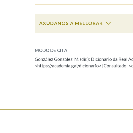
Marcas gramaticais
AXÚDANOS A MELLORAR
carapucha
SOBRE A PALABRA:
MODO DE CITA
ESCOLLE UNHA OPCIÓN:
González González, M. (dir.): Dicionario da Real
<https://academia.gal/dicionario> [Consultado: <
Observación
Hai un erro na palabra
Falta unha voz
Nome
Apelido
Enderezo electrónico