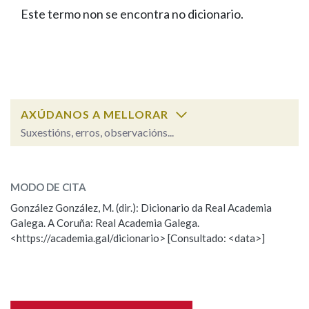
IDENTIDADE CORPORATIVA
Facebook
Twitter
Youtube
Instagram
Bluesky
Este termo non se encontra no dicionario.
BUSCAR NOS LEMAS
FIGURAS HOMENAXEADAS
MARCIAL DEL ADALID
HISTORIA
Comeza por
CASA-MUSEO EMILIA PARDO
BAZÁN
60 ANOS DLG
PRIMAVERA DAS LETRAS
Remata por
PORTAL DAS PALABRAS
AXÚDANOS A MELLORAR
Suxestións, erros, observacións...
Contén
ESCOLLE UNHA OPCIÓN:
MODO DE CITA
Observación
Falta unha voz
González González, M. (dir.): Dicionario da Real Academia
BUSCAR NO CONTIDO
Galega. A Coruña: Real Academia Galega.
Nome
<https://academia.gal/dicionario> [Consultado: <data>]
Nas definicións
Apelidos
Nos exemplos