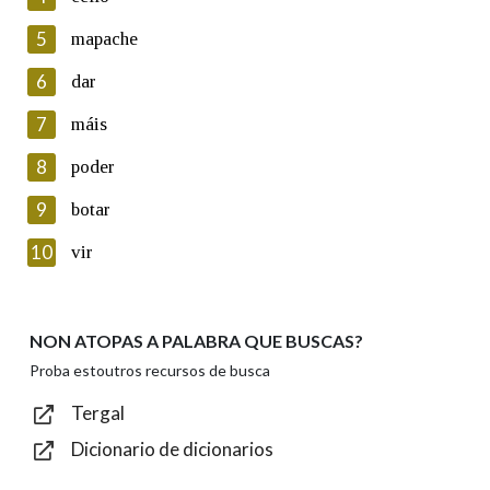
5
Lin e acepto as condicións da política de
mapache
privacidade
6
dar
Introduce o código que aparece na imaxe:
7
máis
8
poder
9
botar
Texto de verificación
10
vir
NON ATOPAS A PALABRA QUE BUSCAS?
Enviar
Proba estoutros recursos de busca
Tergal
Dicionario de dicionarios