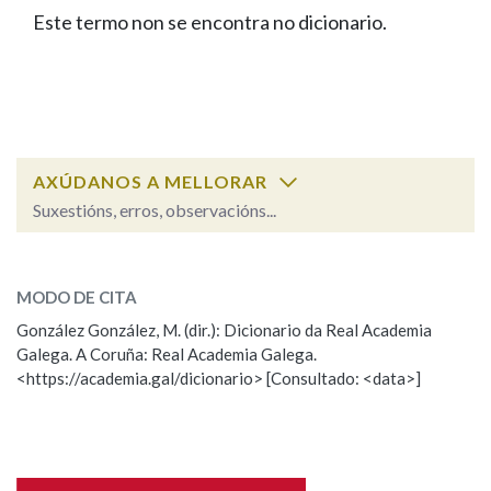
IDENTIDADE CORPORATIVA
Facebook
Twitter
Youtube
Instagram
Bluesky
Este termo non se encontra no dicionario.
BUSCAR NOS LEMAS
FIGURAS HOMENAXEADAS
MARCIAL DEL ADALID
HISTORIA
Comeza por
CASA-MUSEO EMILIA PARDO
BAZÁN
60 ANOS DLG
PRIMAVERA DAS LETRAS
Remata por
PORTAL DAS PALABRAS
AXÚDANOS A MELLORAR
Suxestións, erros, observacións...
Contén
ESCOLLE UNHA OPCIÓN:
MODO DE CITA
Observación
Falta unha voz
González González, M. (dir.): Dicionario da Real Academia
BUSCAR NO CONTIDO
Galega. A Coruña: Real Academia Galega.
Nome
<https://academia.gal/dicionario> [Consultado: <data>]
Nas definicións
Apelidos
Nos exemplos