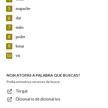
5
Lin e acepto as condicións da política de
mapache
privacidade
6
dar
Introduce o código que aparece na imaxe:
7
máis
8
poder
9
botar
Texto de verificación
10
vir
NON ATOPAS A PALABRA QUE BUSCAS?
Enviar
Proba estoutros recursos de busca
Tergal
Dicionario de dicionarios