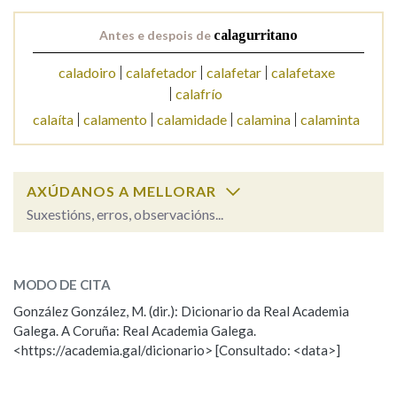
Antes e despois de
calagurritano
Na fraseoloxía
caladoiro
calafetador
calafetar
calafetaxe
calafrío
calaíta
calamento
calamidade
calamina
calaminta
OUTRAS OPCIÓNS DE BUSCA
Marcas gramaticais
AXÚDANOS A MELLORAR
Suxestións, erros, observacións...
Pertence a
calagurritano
SOBRE A PALABRA:
MODO DE CITA
ESCOLLE UNHA OPCIÓN:
LIMPAR
BUSCA
González González, M. (dir.): Dicionario da Real Academia
Galega. A Coruña: Real Academia Galega.
Observación
Hai un erro na palabra
<https://academia.gal/dicionario> [Consultado: <data>]
Propoño mellorar a definición
Actualización
Falta unha voz