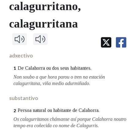
IDENTIDADE CORPORATIVA
calagurritano
,
Facebook
Twitter
Youtube
Instagram
Bluesky
BUSCAR NOS LEMAS
FIGURAS HOMENAXEADAS
MARCIAL DEL ADALID
HISTORIA
Comeza por
calagurritana
CASA-MUSEO EMILIA PARDO
BAZÁN
60 ANOS DLG
PRIMAVERA DAS LETRAS
Remata por
PORTAL DAS PALABRAS
adxectivo
Contén
De Calahorra ou dos seus habitantes.
1
Non soubo a que hora parou o tren na estación
calagurritana, viña medio adurmiñado.
BUSCAR NO CONTIDO
substantivo
Nas definicións
Persoa natural ou habitante de Calahorra.
2
Os calagurritanos chámanse así porque Calahorra noutro
tempo era coñecida co nome de Calagurris.
Nos exemplos