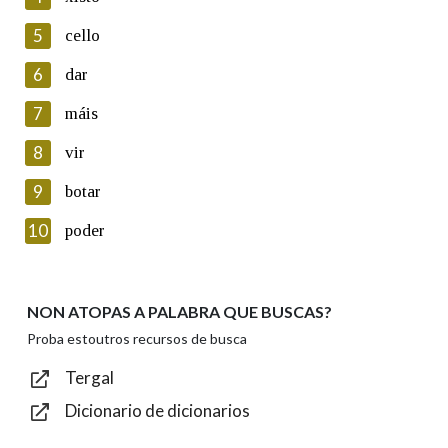
5
Lin e acepto as condicións da política de
cello
privacidade
6
dar
Introduce o código que aparece na imaxe:
7
máis
8
vir
9
botar
Texto de verificación
10
poder
NON ATOPAS A PALABRA QUE BUSCAS?
Enviar
Proba estoutros recursos de busca
Tergal
Dicionario de dicionarios