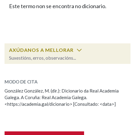
IDENTIDADE CORPORATIVA
Facebook
Twitter
Youtube
Instagram
Bluesky
Este termo non se encontra no dicionario.
BUSCAR NOS LEMAS
FIGURAS HOMENAXEADAS
MARCIAL DEL ADALID
HISTORIA
Comeza por
CASA-MUSEO EMILIA PARDO
BAZÁN
60 ANOS DLG
PRIMAVERA DAS LETRAS
Remata por
PORTAL DAS PALABRAS
AXÚDANOS A MELLORAR
Suxestións, erros, observacións...
Contén
ESCOLLE UNHA OPCIÓN:
MODO DE CITA
Observación
Falta unha voz
González González, M. (dir.): Dicionario da Real Academia
BUSCAR NO CONTIDO
Galega. A Coruña: Real Academia Galega.
Nome
<https://academia.gal/dicionario> [Consultado: <data>]
Nas definicións
Apelidos
Nos exemplos