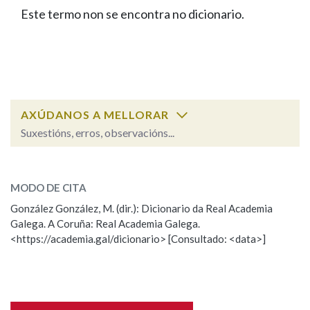
IDENTIDADE CORPORATIVA
Facebook
Twitter
Youtube
Instagram
Bluesky
Este termo non se encontra no dicionario.
BUSCAR NOS LEMAS
FIGURAS HOMENAXEADAS
MARCIAL DEL ADALID
HISTORIA
Comeza por
CASA-MUSEO EMILIA PARDO
BAZÁN
60 ANOS DLG
PRIMAVERA DAS LETRAS
Remata por
PORTAL DAS PALABRAS
AXÚDANOS A MELLORAR
Suxestións, erros, observacións...
Contén
ESCOLLE UNHA OPCIÓN:
MODO DE CITA
Observación
Falta unha voz
González González, M. (dir.): Dicionario da Real Academia
BUSCAR NO CONTIDO
Galega. A Coruña: Real Academia Galega.
Nome
<https://academia.gal/dicionario> [Consultado: <data>]
Nas definicións
Apelidos
Nos exemplos