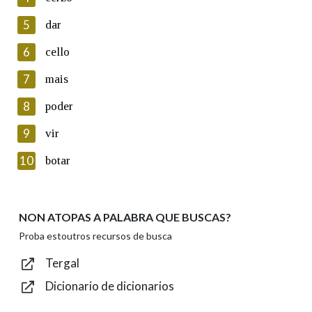
5
Lin e acepto as condicións da política de
dar
privacidade
6
cello
Introduce o código que aparece na imaxe:
7
mais
8
poder
9
vir
Texto de verificación
10
botar
NON ATOPAS A PALABRA QUE BUSCAS?
Enviar
Proba estoutros recursos de busca
Tergal
Dicionario de dicionarios