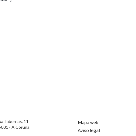
s
Pertence a
AXUDA NA BUSCA
LIMPAR
BUSCA
rotección de Datos de Carácter Persoal, a Real Academia Galega informa a
, así como calquera outra información de carácter persoal, que estes datos
confidencial e incorporados aos seus ficheiros informáticos. Así mesmo, os
ificación, oposición e cancelación dos seus datos poñéndose en contacto
úa Tabernas, 11
Mapa web
5001 - A Coruña
Aviso legal
privacidade