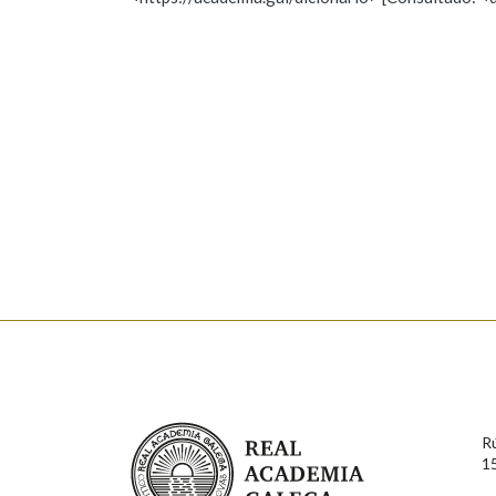
Nome
Apelido
Marcas gramaticais
Enderezo electrónico
Comentario
En cumprimento da normativa vixente en materia de P
aqueles usuarios que faciliten o seu correo electrónico
serán obxecto de tratamento automatizado de carácter 
Real Academia Galega
usuarios poderán exercer o seu dereito de acceso, rect
R
connosco.
1
Lin e acepto as condicións da política de 