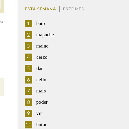
ESTA SEMANA
ESTE MES
va
1
baio
2
mapache
3
maino
4
cerzo
5
dar
6
cello
7
mais
8
poder
9
vir
10
botar