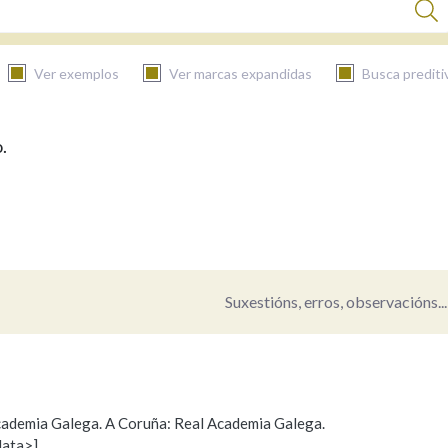
Ver exemplos
Ver marcas expandidas
Busca prediti
.
BUSCAR NO CONTIDO
Nas definicións
Nos exemplos
Suxestións, erros, observacións...
Na fraseoloxía
 Academia Galega. A Coruña: Real Academia Galega.
data>]