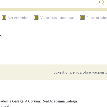
Ver exemplos
Ver marcas expandidas
Busca prediti
.
BUSCAR NO CONTIDO
Nas definicións
Nos exemplos
Suxestións, erros, observacións...
Na fraseoloxía
 Academia Galega. A Coruña: Real Academia Galega.
data>]