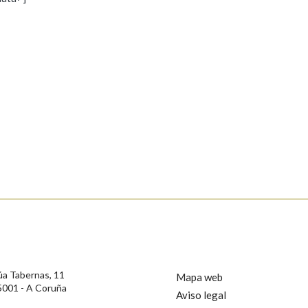
s
Pertence a
AXUDA NA BUSCA
LIMPAR
BUSCA
rotección de Datos de Carácter Persoal, a Real Academia Galega informa a
, así como calquera outra información de carácter persoal, que estes datos
confidencial e incorporados aos seus ficheiros informáticos. Así mesmo, os
ificación, oposición e cancelación dos seus datos poñéndose en contacto
úa Tabernas, 11
Mapa web
5001 - A Coruña
Aviso legal
privacidade