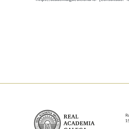
Nome
Apelido
Marcas gramaticais
Enderezo electrónico
Comentario
En cumprimento da normativa vixente en materia de P
aqueles usuarios que faciliten o seu correo electrónico
serán obxecto de tratamento automatizado de carácter 
Real Academia Galega
usuarios poderán exercer o seu dereito de acceso, rect
R
connosco.
1
Lin e acepto as condicións da política de 