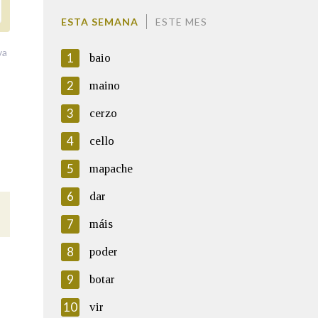
ESTA SEMANA
ESTE MES
va
1
baio
2
maino
3
cerzo
4
cello
5
mapache
6
dar
7
máis
8
poder
9
botar
10
vir