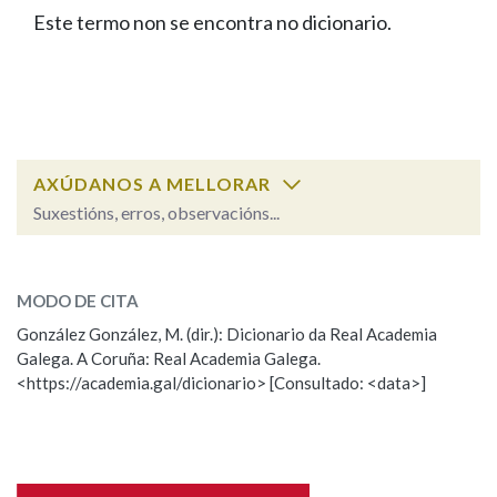
IDENTIDADE CORPORATIVA
Facebook
Twitter
Youtube
Instagram
Bluesky
Este termo non se encontra no dicionario.
BUSCAR NOS LEMAS
FIGURAS HOMENAXEADAS
MARCIAL DEL ADALID
HISTORIA
Comeza por
CASA-MUSEO EMILIA PARDO
BAZÁN
60 ANOS DLG
PRIMAVERA DAS LETRAS
Remata por
PORTAL DAS PALABRAS
AXÚDANOS A MELLORAR
Suxestións, erros, observacións...
Contén
ESCOLLE UNHA OPCIÓN:
MODO DE CITA
Observación
Falta unha voz
González González, M. (dir.): Dicionario da Real Academia
BUSCAR NO CONTIDO
Galega. A Coruña: Real Academia Galega.
Nome
<https://academia.gal/dicionario> [Consultado: <data>]
Nas definicións
Apelidos
Nos exemplos