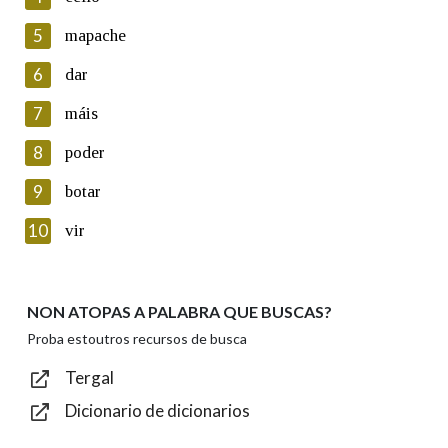
5
Lin e acepto as condicións da política de
mapache
privacidade
6
dar
Introduce o código que aparece na imaxe:
7
máis
8
poder
9
botar
Texto de verificación
10
vir
NON ATOPAS A PALABRA QUE BUSCAS?
Enviar
Proba estoutros recursos de busca
Tergal
Dicionario de dicionarios