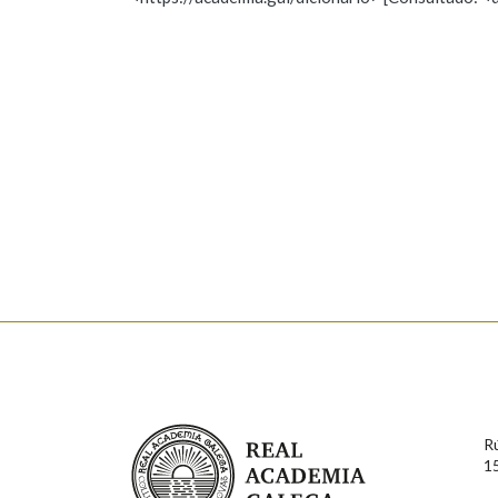
Nome
Apelido
Marcas gramaticais
Enderezo electrónico
Comentario
En cumprimento da normativa vixente en materia de P
aqueles usuarios que faciliten o seu correo electrónico
serán obxecto de tratamento automatizado de carácter 
Real Academia Galega
usuarios poderán exercer o seu dereito de acceso, rect
R
connosco.
1
Lin e acepto as condicións da política de 