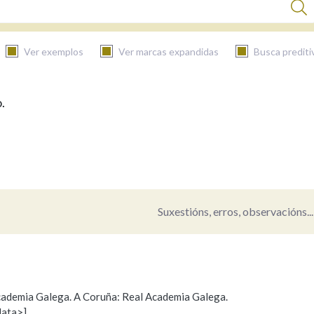
Ver exemplos
Ver marcas expandidas
Busca prediti
.
BUSCAR NO CONTIDO
Nas definicións
Nos exemplos
Suxestións, erros, observacións...
Na fraseoloxía
 Academia Galega. A Coruña: Real Academia Galega.
data>]