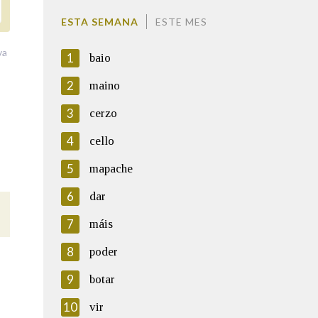
ESTA SEMANA
ESTE MES
va
1
baio
2
maino
3
cerzo
4
cello
5
mapache
6
dar
7
máis
8
poder
9
botar
10
vir