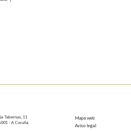
s
Pertence a
AXUDA NA BUSCA
LIMPAR
BUSCA
rotección de Datos de Carácter Persoal, a Real Academia Galega informa a
, así como calquera outra información de carácter persoal, que estes datos
confidencial e incorporados aos seus ficheiros informáticos. Así mesmo, os
ificación, oposición e cancelación dos seus datos poñéndose en contacto
úa Tabernas, 11
Mapa web
5001 - A Coruña
Aviso legal
privacidade