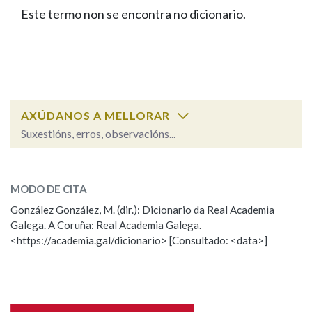
IDENTIDADE CORPORATIVA
Facebook
Twitter
Youtube
Instagram
Bluesky
Este termo non se encontra no dicionario.
BUSCAR NOS LEMAS
FIGURAS HOMENAXEADAS
MARCIAL DEL ADALID
HISTORIA
Comeza por
CASA-MUSEO EMILIA PARDO
BAZÁN
60 ANOS DLG
PRIMAVERA DAS LETRAS
Remata por
PORTAL DAS PALABRAS
AXÚDANOS A MELLORAR
Suxestións, erros, observacións...
Contén
ESCOLLE UNHA OPCIÓN:
MODO DE CITA
Observación
Falta unha voz
González González, M. (dir.): Dicionario da Real Academia
BUSCAR NO CONTIDO
Galega. A Coruña: Real Academia Galega.
Nome
<https://academia.gal/dicionario> [Consultado: <data>]
Nas definicións
Apelidos
Nos exemplos