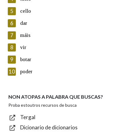
5
Lin e acepto as condicións da política de
cello
privacidade
6
dar
Introduce o código que aparece na imaxe:
7
máis
8
vir
9
botar
Texto de verificación
10
poder
NON ATOPAS A PALABRA QUE BUSCAS?
Enviar
Proba estoutros recursos de busca
Tergal
Dicionario de dicionarios