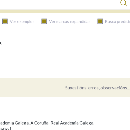
Ver exemplos
Ver marcas expandidas
Busca prediti
.
BUSCAR NO CONTIDO
Nas definicións
Nos exemplos
Suxestións, erros, observacións...
Na fraseoloxía
 Academia Galega. A Coruña: Real Academia Galega.
data>]