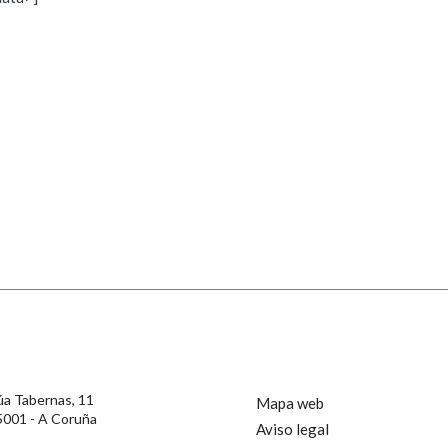
s
Pertence a
AXUDA NA BUSCA
LIMPAR
BUSCA
rotección de Datos de Carácter Persoal, a Real Academia Galega informa a
, así como calquera outra información de carácter persoal, que estes datos
confidencial e incorporados aos seus ficheiros informáticos. Así mesmo, os
ificación, oposición e cancelación dos seus datos poñéndose en contacto
úa Tabernas, 11
Mapa web
5001 - A Coruña
Aviso legal
privacidade