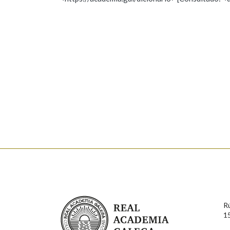
Nome
Apelido
Marcas gramaticais
Enderezo electrónico
Comentario
En cumprimento da normativa vixente en materia de P
aqueles usuarios que faciliten o seu correo electrónico
serán obxecto de tratamento automatizado de carácter 
Real Academia Galega
usuarios poderán exercer o seu dereito de acceso, rect
R
connosco.
1
Lin e acepto as condicións da política de 