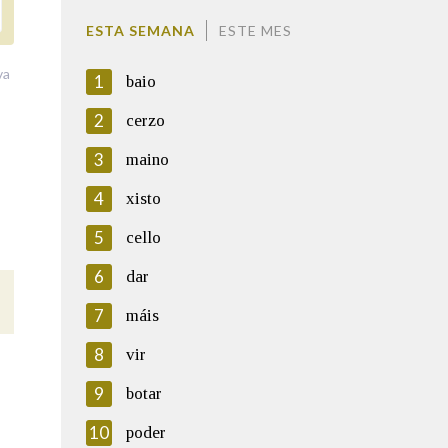
ESTA SEMANA
ESTE MES
va
1
baio
2
cerzo
3
maino
4
xisto
5
cello
6
dar
7
máis
8
vir
9
botar
10
poder