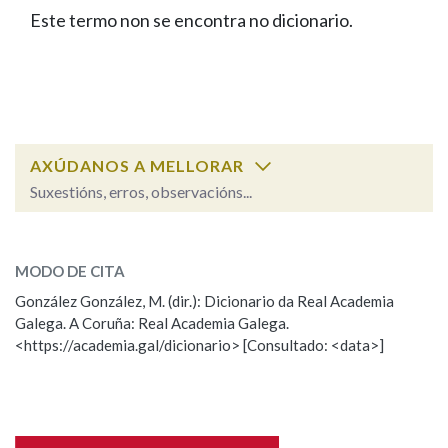
IDENTIDADE CORPORATIVA
Facebook
Twitter
Youtube
Instagram
Bluesky
Este termo non se encontra no dicionario.
BUSCAR NOS LEMAS
FIGURAS HOMENAXEADAS
MARCIAL DEL ADALID
HISTORIA
Comeza por
CASA-MUSEO EMILIA PARDO
BAZÁN
60 ANOS DLG
PRIMAVERA DAS LETRAS
Remata por
PORTAL DAS PALABRAS
AXÚDANOS A MELLORAR
Suxestións, erros, observacións...
Contén
ESCOLLE UNHA OPCIÓN:
MODO DE CITA
Observación
Falta unha voz
González González, M. (dir.): Dicionario da Real Academia
BUSCAR NO CONTIDO
Galega. A Coruña: Real Academia Galega.
Nome
<https://academia.gal/dicionario> [Consultado: <data>]
Nas definicións
Apelidos
Nos exemplos