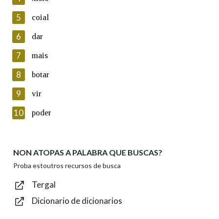
5
Lin e acepto as condicións da política de
coial
privacidade
6
dar
Introduce o código que aparece na imaxe:
7
mais
8
botar
9
vir
Texto de verificación
10
poder
NON ATOPAS A PALABRA QUE BUSCAS?
Enviar
Proba estoutros recursos de busca
Tergal
Dicionario de dicionarios