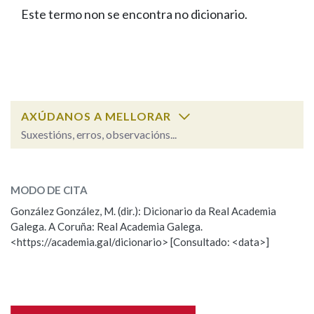
IDENTIDADE CORPORATIVA
Facebook
Twitter
Youtube
Instagram
Bluesky
Este termo non se encontra no dicionario.
BUSCAR NOS LEMAS
FIGURAS HOMENAXEADAS
MARCIAL DEL ADALID
HISTORIA
Comeza por
CASA-MUSEO EMILIA PARDO
BAZÁN
60 ANOS DLG
PRIMAVERA DAS LETRAS
Remata por
PORTAL DAS PALABRAS
AXÚDANOS A MELLORAR
Suxestións, erros, observacións...
Contén
ESCOLLE UNHA OPCIÓN:
MODO DE CITA
Observación
Falta unha voz
González González, M. (dir.): Dicionario da Real Academia
BUSCAR NO CONTIDO
Galega. A Coruña: Real Academia Galega.
Nome
<https://academia.gal/dicionario> [Consultado: <data>]
Nas definicións
Apelidos
Nos exemplos