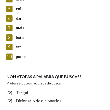
5
Lin e acepto as condicións da política de
coial
privacidade
6
dar
Introduce o código que aparece na imaxe:
7
mais
8
botar
9
vir
Texto de verificación
10
poder
NON ATOPAS A PALABRA QUE BUSCAS?
Enviar
Proba estoutros recursos de busca
Tergal
Dicionario de dicionarios